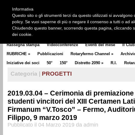
HOME
CHI SIAMO
LA STORIA DEL ROTARY
LA M
Informativa
CLUB COMMUNICATOR
Questo sito o gli strumenti terzi da questo utilizzati si avvalgono d
policy. Se vuoi saperne di più o negare il consenso a tutti o ad a
Chiudendo questo banner, scorrendo questa pagina, cliccando su 
dei cookie.
Rassegna stampa
Videoconferenze
Eventi del mese
Il Club
RUBRICHE
»
Pubblicazioni
Rotaryfermo Channel
»
Archivi
Iniziative dei soci
50°
150°
Distretto 2090
»
R.I.
Rotar
Categoria |
PROGETTI
2019.03.04 – Cerimonia di premiazione 
studenti vincitori del XIII Certamen La
Firmanum “V.Tosco” – Fermo, Auditor
Filippo, 9 marzo 2019
Pubblicato il 04 Marzo 2019 da admin