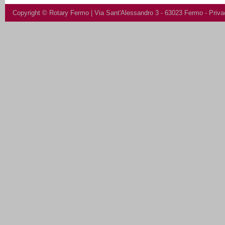
Copyright ©
Rotary Fermo
| Via Sant'Alessandro 3 - 63023 Fermo -
Priva