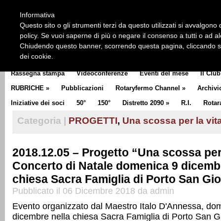
HOME
CHI SIAMO
LA STORIA DEL ROTARY
LA M
Informativa
CLUB COMMUNICATOR
Questo sito o gli strumenti terzi da questo utilizzati si avvalgono d
policy. Se vuoi saperne di più o negare il consenso a tutti o ad a
Chiudendo questo banner, scorrendo questa pagina, cliccando su 
dei cookie.
Rassegna stampa
Videoconferenze
Eventi del mese
Il Club
RUBRICHE
»
Pubblicazioni
Rotaryfermo Channel
»
Archivi
Iniziative dei soci
50°
150°
Distretto 2090
»
R.I.
Rotar
Categoria |
PROGETTI
,
Una scossa per la vit
2018.12.05 – Progetto “Una scossa per 
Concerto di Natale domenica 9 dicembr
chiesa Sacra Famiglia di Porto San Gio
Pubblicato il 06 Dicembre 2018 da admin
Evento organizzato dal Maestro Italo D'Annessa, do
dicembre nella chiesa Sacra Famiglia di Porto San Gio