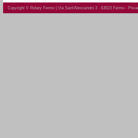
Copyright ©
Rotary Fermo
| Via Sant'Alessandro 3 - 63023 Fermo -
Priva