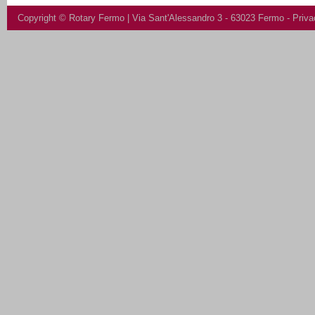
Copyright ©
Rotary Fermo
| Via Sant'Alessandro 3 - 63023 Fermo -
Priva