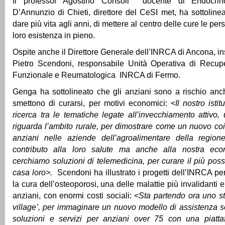
Il professor Agostino Consoli docente di Endocrino
D’Annunzio di Chieti, direttore del CeSI met, ha sottolinea
dare più vita agli anni, di mettere al centro delle cure le per
loro esistenza in pieno.
Ospite anche il Direttore Generale dell’INRCA di Ancona, in
Pietro Scendoni, responsabile Unità Operativa di Recu
Funzionale e Reumatologica INRCA di Fermo.
Genga ha sottolineato che gli anziani sono a rischio an
smettono di curarsi, per motivi economici: <
Il nostro isti
ricerca tra le tematiche legate all’invecchiamento attivo, 
riguarda l’ambito rurale, per dimostrare come un nuovo co
anziani nelle aziende dell’agroalimentare della regio
contributo alla loro salute ma anche alla nostra ec
cerchiamo soluzioni di telemedicina, per curare il più poss
casa loro>.
Scendoni ha illustrato i progetti dell’INRCA pe
la cura dell’osteoporosi, una delle malattie più invalidanti e
anziani, con enormi costi sociali: <
Sta partendo ora uno st
village’, per immaginare un nuovo modello di assistenza so
soluzioni e servizi per anziani over 75 con una piatt