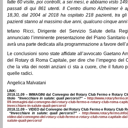
fatte 60 visite, poi controlli, a sei mesi, e abbiamo visto 14
passati di qui 861 utenti. Il Centro diurno Alzheimer è a
18,30, dal 2004 al 2018 ha ospitato 218 pazienti, tra gli
pazienti stanno al massimo due anni, qualcuno cinque anni
tefano Ricci, Dirigente del Servizio Salute della Re
annunciato l’imminente presentazione del Piano Sanitario
avrà una parte dedicata alla programmazione a favore dell’
Le conclusioni sono state affidate all’avvocato Gaetano A
del Rotary di Roma Capitale, per dire che l’impegno del 
che la vita dei nostri anziani ci sta a cuore, che il futuro
quelle radici.
Angelica Malvatani
LINK:
2018.11.09 – IMMAGINI dal Convegno del Rotary Club Fermo e Rotary C
titolo
“Invecchiare in salute: quali percorsi?” –
http://www.rotaryfermo.i
09-immagini-dal-convegno-del-rotary-club-fermo-e-rotary-club-roma-capital
invecchiare-in-salute-quali-percorsi/
2018.11.09 – VIDEO dal Convegno del Rotary Club Fermo e Rotary Club Ro
“Invecchiare in salute: quali percorsi?” -
http://www.rotaryfermo.info
video-dal-convegno-del-rotary-club-fermo-e-rotary-club-roma-capitale-dal-t
salute-quali-percorsi/