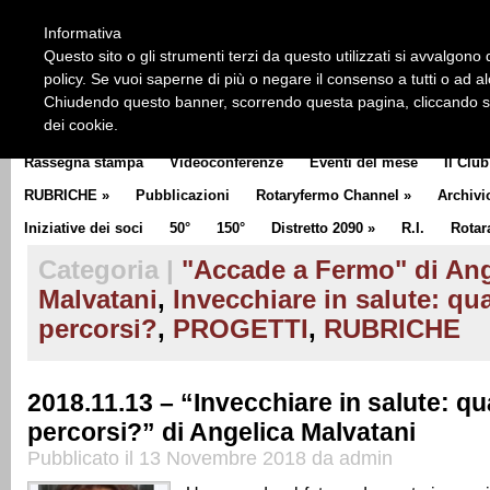
HOME
CHI SIAMO
LA STORIA DEL ROTARY
LA M
Informativa
CLUB COMMUNICATOR
Questo sito o gli strumenti terzi da questo utilizzati si avvalgono d
policy. Se vuoi saperne di più o negare il consenso a tutti o ad a
Chiudendo questo banner, scorrendo questa pagina, cliccando su 
dei cookie.
Rassegna stampa
Videoconferenze
Eventi del mese
Il Club
RUBRICHE
»
Pubblicazioni
Rotaryfermo Channel
»
Archivi
Iniziative dei soci
50°
150°
Distretto 2090
»
R.I.
Rotar
Categoria |
"Accade a Fermo" di Ang
Malvatani
,
Invecchiare in salute: qua
percorsi?
,
PROGETTI
,
RUBRICHE
2018.11.13 – “Invecchiare in salute: qu
percorsi?” di Angelica Malvatani
Pubblicato il 13 Novembre 2018 da admin