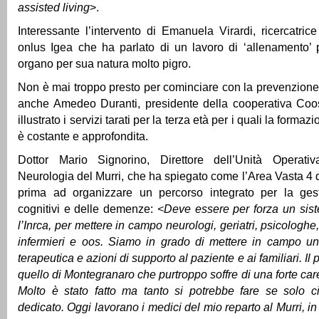
assisted living
>.
Interessante l’intervento di Emanuela Virardi, ricercatric
onlus Igea che ha parlato di un lavoro di ‘allenamento’ p
organo per sua natura molto pigro.
Non è mai troppo presto per cominciare con la prevenzione
anche Amedeo Duranti, presidente della cooperativa Co
illustrato i servizi tarati per la terza età per i quali la formaz
è costante e approfondita.
Dottor Mario Signorino, Direttore dell’Unità Operat
Neurologia del Murri, che ha spiegato come l’Area Vasta 4 d
prima ad organizzare un percorso integrato per la gest
cognitivi e delle demenze:
<Deve essere per forza un sist
l’Inrca, per mettere in campo neurologi, geriatri, psicologhe, 
infermieri e oos. Siamo in grado di mettere in campo un
terapeutica e azioni di supporto al paziente e ai familiari. Il
quello di Montegranaro che purtroppo soffre di una forte ca
Molto è stato fatto ma tanto si potrebbe fare se solo c
dedicato. Oggi lavorano i medici del mio reparto al Murri, i