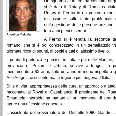
Un sguardo al futuro, da costruire ogg
si è dato il Rotary di Roma capitale
Rotary di Fermo in un percorso concre
discussione sulle tante problematic
nella gestione delle persone anziane,
loro anni pieni e sereni.
Angelica Malvatani
A Fermo si è tenuta la seconda ta
romano, che si è poi concretizzato in un gemellaggio tr
giornata ricca di spunti, di ospiti e tutti di altissimo livello.
Il punto di partenza è preciso, in Italia e poi nelle Marche, i
provincia di Pesaro e Urbino, si vive a lungo. La po
mediamente a 83 anni, solo un anno in meno rispetto a qu
Alto Adige che si conferma la regione più longeva d’Italia.
Stile di vita, appropriatezza delle cure, un approccio a tutt
raccontato al Royal di Casabianca; il presidente del Rot
Emanuele Intorbida ha parlato di un momento di grande
aprire una riflessione concreta.
L’assistente del Governatore del Distretto 2090, Sandro La