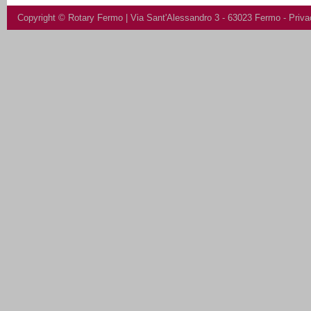
Copyright ©
Rotary Fermo
| Via Sant'Alessandro 3 - 63023 Fermo -
Priva