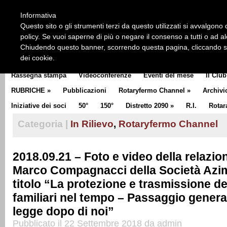
HOME
CHI SIAMO
LA STORIA DEL ROTARY
LA M
Informativa
CLUB COMMUNICATOR
Questo sito o gli strumenti terzi da questo utilizzati si avvalgono d
policy. Se vuoi saperne di più o negare il consenso a tutti o ad a
Chiudendo questo banner, scorrendo questa pagina, cliccando su 
dei cookie.
Rassegna stampa
Videoconferenze
Eventi del mese
Il Club
RUBRICHE
»
Pubblicazioni
Rotaryfermo Channel
»
Archivi
Iniziative dei soci
50°
150°
Distretto 2090
»
R.I.
Rotar
Categoria |
In Rilievo
,
Rotaryfermo Channel
2018.09.21 – Foto e video della relazion
Marco Compagnacci della Società Azim
titolo “La protezione e trasmissione de
familiari nel tempo – Passaggio genera
legge dopo di noi”
Pubblicato il 22 Settembre 2018 da admin