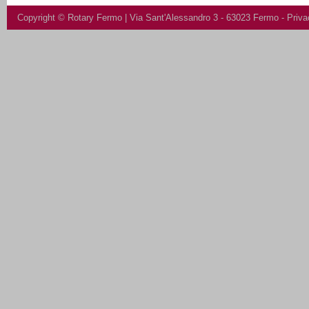
Copyright ©
Rotary Fermo
| Via Sant'Alessandro 3 - 63023 Fermo -
Priva