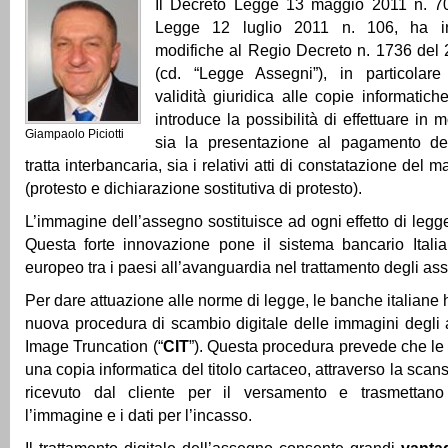
Il Decreto Legge 13 maggio 2011 n. 70,
Legge 12 luglio 2011 n. 106, ha intr
modifiche al Regio Decreto n. 1736 del
(cd. “Legge Assegni”), in particolar
validità giuridica alle copie informatic
introduce la possibilità di effettuare in m
Giampaolo Piciotti
sia la presentazione al pagamento de
tratta interbancaria, sia i relativi atti di constatazione de
(protesto e dichiarazione sostitutiva di protesto).
L’immagine dell’assegno sostituisce ad ogni effetto di legge i
Questa forte innovazione pone il sistema bancario Ital
europeo tra i paesi all’avanguardia nel trattamento degli as
Per dare attuazione alle norme di legge, le banche italiane
nuova procedura di scambio digitale delle immagini degli
Image Truncation (“
CIT
”). Questa procedura prevede che le
una copia informatica del titolo cartaceo, attraverso la sca
ricevuto dal cliente per il versamento e trasmettano 
l’immagine e i dati per l’incasso.