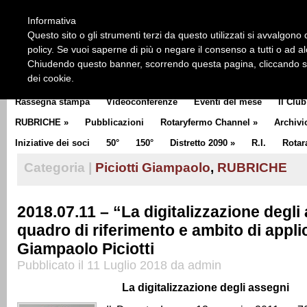
HOME
CHI SIAMO
LA STORIA DEL ROTARY
LA M
Informativa
CLUB COMMUNICATOR
Questo sito o gli strumenti terzi da questo utilizzati si avvalgono d
policy. Se vuoi saperne di più o negare il consenso a tutti o ad a
Chiudendo questo banner, scorrendo questa pagina, cliccando su 
dei cookie.
Rassegna stampa
Videoconferenze
Eventi del mese
Il Club
RUBRICHE
»
Pubblicazioni
Rotaryfermo Channel
»
Archivi
Iniziative dei soci
50°
150°
Distretto 2090
»
R.I.
Rotar
Categoria |
Piciotti Giampaolo
,
RUBRICHE
2018.07.11 – “La digitalizzazione degli
quadro di riferimento e ambito di appli
Giampaolo Piciotti
Pubblicato il 11 Luglio 2018 da admin
La digitalizzazione degli assegni