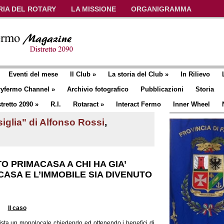
RIA DEL ROTARY
LA MISSIONE
ORGANIGRAMMA
Eventi del mese
Il Club
»
La storia del Club
»
In Rilievo
ryfermo Channel
»
Archivio fotografico
Pubblicazioni
Storia
tretto 2090
»
R.I.
Rotaract
»
Interact Fermo
Inner Wheel
siglia" di Alfonso Rossi
,
TO PRIMACASA A CHI HA GIA’
CASA E L’IMMOBILE SIA DIVENUTO
Il caso
sta un monolocale chiedendo ed ottenendo i benefici di