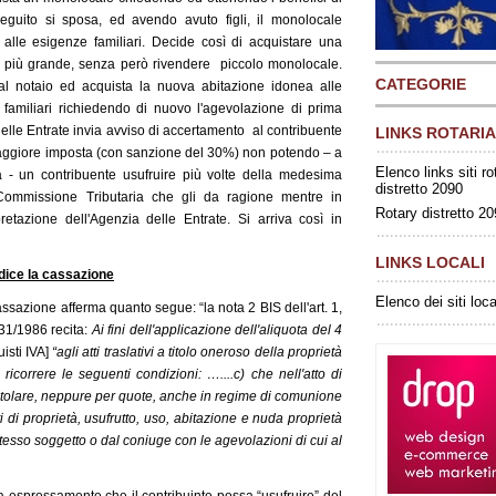
eguito si sposa, ed avendo avuto figli, il monolocale
 alle esigenze familiari. Decide così di acquistare una
 più grande, senza però rivendere piccolo monolocale.
CATEGORIE
al notaio ed acquista la nuova abitazione idonea alle
 familiari richiedendo di nuovo l'agevolazione di prima
elle Entrate invia avviso di accertamento al contribuente
LINKS ROTARIA
aggiore imposta (con sanzione del 30%) non potendo – a
Elenco links siti ro
a - un contribuente usufruire più volte della medesima
distretto 2090
 Commissione Tributaria che gli da ragione mentre in
Rotary distretto 2
etazione dell'Agenzia delle Entrate. Si arriva così in
LINKS LOCALI
dice la cassazione
Elenco dei siti loca
assazione afferma quanto segue: “la nota 2 BIS dell'art. 1,
131/1986 recita:
Ai fini dell'applicazione dell'aliquota del 4
isti IVA]
“agli atti traslativi a titolo oneroso della proprietà
icorrere le seguenti condizioni: …....c) che nell'atto di
 titolare, neppure per quote, anche in regime di comunione
itti di proprietà, usufrutto, uso, abitazione e nuda proprietà
stesso soggetto o dal coniuge con le agevolazioni di cui al