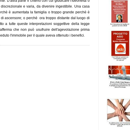
te. D'altra parte il criterio con cui giudicare l'ideoneità o
iscrezionale e varia, da divenire ingestibile. Una casa
erchè è aumentata la famiglia o troppo grande perchè è
a di ascensore; o perchè ora troppo distante dal luogo di
to a tutte queste interpretazioni soggettive della legge
ve afferma che non può usufruire dell'agevolazione prima
eduto l'immobile per il quale aveva ottenuto i benefici.