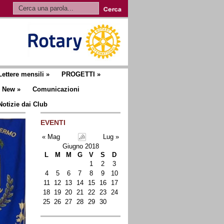
Lettere mensili
»
PROGETTI
»
New
»
Comunicazioni
Notizie dai Club
EVENTI
« Mag
Lug »
Giugno 2018
L
M
M
G
V
S
D
1
2
3
4
5
6
7
8
9
10
11
12
13
14
15
16
17
18
19
20
21
22
23
24
25
26
27
28
29
30