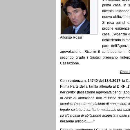
prima casa. In s
diventa inidoneo
nuova abitazione
Si reca quindi d
proprie esigenze
casa. L'Agenzia d
Alfonso Rossi
richiedendo la m
pare dell'Agenzi
agevolazione. Ricorre il contribuente in
secondo grado i Giudici premiano l'interpr
Cassazione.
Cosa 
Con
sentenza n. 14740 del 13/6/2017
, la C
Prima Parte della Tariffa allegata al D.P.R. 
per cento”
[tassazione agevolata per gli acqu
di case di abitazione non di lusso devono r
acquisto l'acquirente dichiari di non essere
legale su tutto il territorio nazionale dei dir
su altra casa di abitazione acquistata dallo 
presente articolo........
”