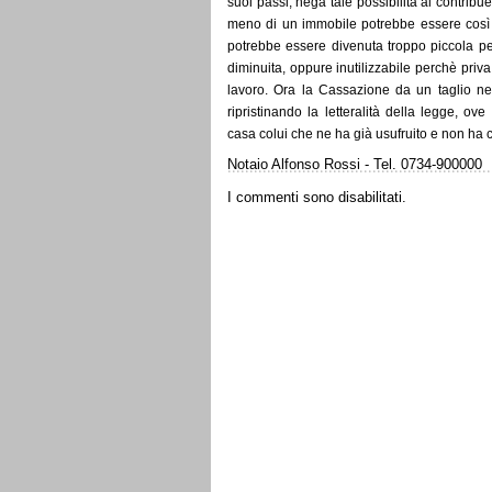
suoi passi, nega tale possibilità al contribuen
meno di un immobile potrebbe essere così d
potrebbe essere divenuta troppo piccola p
diminuita, oppure inutilizzabile perchè priv
lavoro. Ora la Cassazione da un taglio net
ripristinando la letteralità della legge, o
casa colui che ne ha già usufruito e non ha c
Notaio Alfonso Rossi - Tel. 0734-900000
I commenti sono disabilitati.