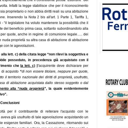
ta espressamente che il contribuinte possa “usufruire” del
lta. Infatti la legge stabilisce che per il riconoscimento
sia proprietario o non abbia diritti reali su una abitazione
ne. Inserendo la Nota 2 bis all'art. 1 Parte 1, Tariffa 1,
- “il legislatore ha voluto mantenere la possibilità che il
lte del beneficio prima casa, soltanto subordinandolo alla
 per quote, anche in regime di comunione legale...... dei
ne e nuda proprietà su altra casa di abitazione di abitazione
ge con le agevolazioni.
alla lett. c) della citata legge “non rilevi la soggettiva e
obile posseduto, in precedenza già acquistato con il
erimento che
la lett. c)
[l'acquirente deve dichiarare per
o di acquisto
“
di non essere titolare, neppure per quote,
l territorio nazionale dei diritti di proprietà, usufrutto,
asa di abitazione acquistata dallo stesso soggetto o dal
imento alla “
nuda proprietà
”, la quale evidentemente
ivo”.
Conclusioni
ltà per il contribuente di reiterare l'acquisto con le
 aveva già usufruito di tale agevolazione acquistando un
e esigenze familiari. Ora, la Cassazione, ritornando sui