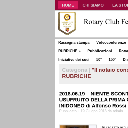
HOME
CHI SIAMO
LA STO
CLUB COMMUNICATOR
Rassegna stampa
Videoconferenze
RUBRICHE
»
Pubblicazioni
Rota
Iniziative dei soci
50°
150°
Dis
Categoria |
"Il notaio con
RUBRICHE
2018.06.19 – NIENTE SCON
USUFRUITO DELLA PRIMA 
INIDONEO di Alfonso Rossi
Pubblicato il 19 Giugno 2018 da admin
Un ragazzo acqui