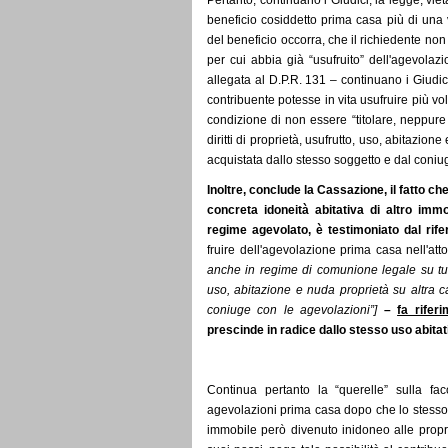
Pertanto, continuano i Giudici, la legge, vie
beneficio cosiddetto prima casa più di una vo
del beneficio occorra, che il richiedente non 
per cui abbia già “usufruito” dell'agevolazio
allegata al D.P.R. 131 – continuano i Giudici 
contribuente potesse in vita usufruire più vo
condizione di non essere “titolare, neppure
diritti di proprietà, usufrutto, uso, abitazio
acquistata dallo stesso soggetto e dal coniu
Inoltre, conclude la Cassazione, il fatto che 
concreta idoneità abitativa di altro imm
regime agevolato, è testimoniato dal rif
fruire dell'agevolazione prima casa nell'att
anche in regime di comunione legale su tutto i
uso, abitazione e nuda proprietà su altra c
coniuge con le agevolazioni”]
–
fa rifer
prescinde in radice dallo stesso uso abitat
Continua pertanto la “querelle” sulla faco
agevolazioni prima casa dopo che lo stesso
immobile però divenuto inidoneo alle propri