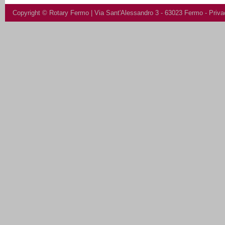
Copyright ©
Rotary Fermo
| Via Sant'Alessandro 3 - 63023 Fermo -
Priva