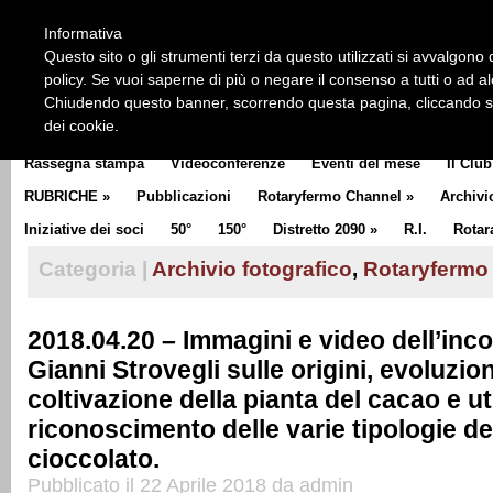
HOME
CHI SIAMO
LA STORIA DEL ROTARY
LA M
Informativa
CLUB COMMUNICATOR
Questo sito o gli strumenti terzi da questo utilizzati si avvalgono d
policy. Se vuoi saperne di più o negare il consenso a tutti o ad a
Chiudendo questo banner, scorrendo questa pagina, cliccando su 
dei cookie.
Rassegna stampa
Videoconferenze
Eventi del mese
Il Club
RUBRICHE
»
Pubblicazioni
Rotaryfermo Channel
»
Archivi
Iniziative dei soci
50°
150°
Distretto 2090
»
R.I.
Rotar
Categoria |
Archivio fotografico
,
Rotaryfermo
2018.04.20 – Immagini e video dell’inc
Gianni Strovegli sulle origini, evoluzio
coltivazione della pianta del cacao e ut
riconoscimento delle varie tipologie de
cioccolato.
Pubblicato il 22 Aprile 2018 da admin