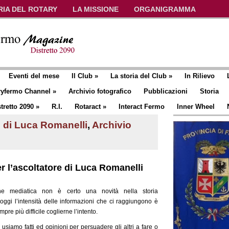
RIA DEL ROTARY
LA MISSIONE
ORGANIGRAMMA
Eventi del mese
Il Club
»
La storia del Club
»
In Rilievo
ryfermo Channel
»
Archivio fotografico
Pubblicazioni
Storia
tretto 2090
»
R.I.
Rotaract
»
Interact Fermo
Inner Wheel
 di Luca Romanelli
,
Archivio
r l’ascoltatore di Luca Romanelli
ne mediatica non è certo una novità nella storia
oggi l’intensità delle informazioni che ci raggiungono è
mpre più difficile coglierne l’intento.
 usiamo fatti ed opinioni per persuadere gli altri a fare o