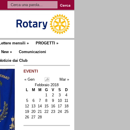
Lettere mensili
»
PROGETTI
»
New
»
Comunicazioni
Notizie dai Club
EVENTI
« Gen
Mar »
Febbraio 2018
L
M
M
G
V
S
D
1
2
3
4
5
6
7
8
9
10
11
12
13
14
15
16
17
18
19
20
21
22
23
24
25
26
27
28