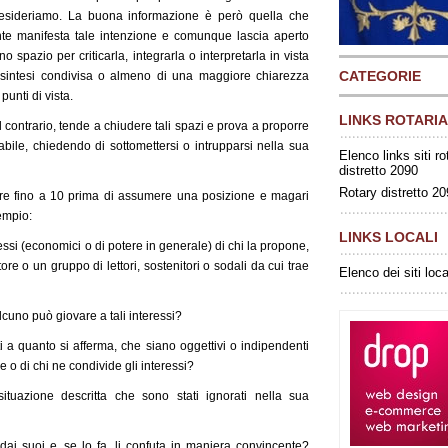
sideriamo. La buona informazione è però quella che
e manifesta tale intenzione e comunque lascia aperto
uno spazio per criticarla, integrarla o interpretarla in vista
CATEGORIE
 sintesi condivisa o almeno di una maggiore chiarezza
 punti di vista.
LINKS ROTARIA
l contrario, tende a chiudere tali spazi e prova a proporre
bile, chiedendo di sottomettersi o intrupparsi nella sua
Elenco links siti ro
distretto 2090
Rotary distretto 2
are fino a 10 prima di assumere una posizione e magari
empio:
LINKS LOCALI
essi (economici o di potere in generale) di chi la propone,
tore o un gruppo di lettori, sostenitori o sodali da cui trae
Elenco dei siti loca
lcuno può giovare a tali interessi?
 a quanto si afferma, che siano oggettivi o indipendenti
e o di chi ne condivide gli interessi?
situazione descritta che sono stati ignorati nella sua
i dai suoi e, se lo fa, li confuta in maniera convincente?