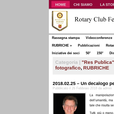
HOME
CHI SIAMO
LA STO
CLUB COMMUNICATOR
Rassegna stampa
Videoconferenze
RUBRICHE
»
Pubblicazioni
Rota
Iniziative dei soci
50°
150°
Dis
Categoria |
"Res Publica"
fotografico
,
RUBRICHE
2018.02.25 – Un decalogo pe
Pubblicato il 26 Febbraio 2018 da admin
La manipolazio
dell’umanità, ma 
tale che risulta se
Tutti, più o meno,