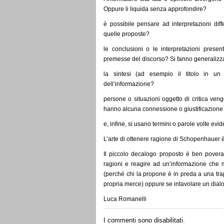
Oppure li liquida senza approfondire?
è possibile pensare ad interpretazioni differ
quelle proposte?
le conclusioni o le interpretazioni prese
premesse del discorso? Si fanno generalizzaz
la sintesi (ad esempio il titolo in un
dell’informazione?
persone o situazioni oggetto di critica veng
hanno alcuna connessione o giustificazione c
e, infine, si usano termini o parole volte evi
L’arte di ottenere ragione di Schopenhauer è
Il piccolo decalogo proposto è ben pove
ragioni e reagire ad un’informazione che m
(perché chi la propone è in preda a una tr
propria merce) oppure se intavolare un dial
Luca Romanelli
I commenti sono disabilitati.