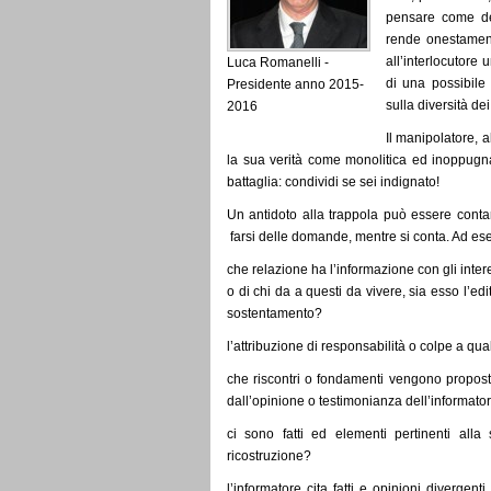
pensare come de
rende onestament
all’interlocutore 
Luca Romanelli -
di una possibile
Presidente anno 2015-
sulla diversità dei
2016
Il manipolatore, a
la sua verità come monolitica ed inoppugna
battaglia: condividi se sei indignato!
Un antidoto alla trappola può essere cont
farsi delle domande, mentre si conta. Ad es
che relazione ha l’informazione con gli inter
o di chi da a questi da vivere, sia esso l’edi
sostentamento?
l’attribuzione di responsabilità o colpe a qua
che riscontri o fondamenti vengono proposti
dall’opinione o testimonianza dell’informator
ci sono fatti ed elementi pertinenti alla 
ricostruzione?
l’informatore cita fatti e opinioni divergent