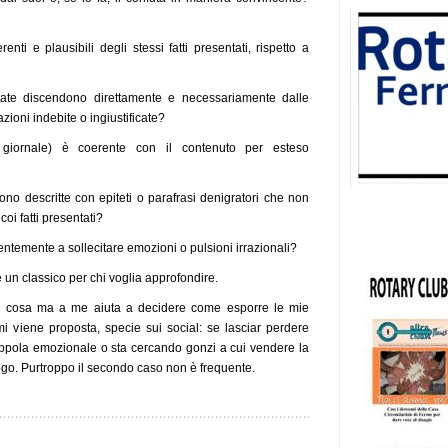
enti e plausibili degli stessi fatti presentati, rispetto a
ntate discendono direttamente e necessariamente dalle
ioni indebite o ingiustificate?
 giornale) è coerente con il contenuto per esteso
ono descritte con epiteti o parafrasi denigratori che non
oi fatti presentati?
dentemente a sollecitare emozioni o pulsioni irrazionali?
 un classico per chi voglia approfondire.
ra cosa ma a me aiuta a decidere come esporre le mie
i viene proposta, specie sui social: se lasciar perdere
appola emozionale o sta cercando gonzi a cui vendere la
ogo. Purtroppo il secondo caso non è frequente.