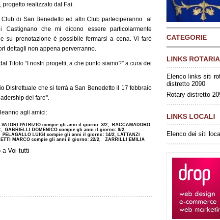
progetto realizzato dal Fai.
l Club di San Benedetto ed altri Club parteciperanno al
i Castignano che mi dicono essere particolarmente
CATEGORIE
 e su prenotazione è possibile fermarsi a cena. Vi farò
ri dettagli non appena perverranno.
LINKS ROTARIA
al Titolo “I nostri progetti, a che punto siamo?” a cura dei
Elenco links siti ro
distretto 2090
o Distrettuale che si terrà a San Benedetto il 17 febbraio
Rotary distretto 2
eadership del fare".
leanno agli amici:
LINKS LOCALI
ALVATORI PATRIZIO compie gli anni il giorno: 3/2, RACCAMADORO
, GABRIELLI DOMENICO compie gli anni il giorno: 9/2,
Elenco dei siti loca
 PELAGALLO LUIGI compie gli anni il giorno: 14/2, LATTANZI
ETTI MARCO compie gli anni il giorno: 22/2, ZARRILLI EMILIA
 a Voi tutti