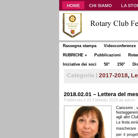
HOME
CHI SIAMO
LA STO
CLUB COMMUNICATOR
Rassegna stampa
Videoconferenze
RUBRICHE
»
Pubblicazioni
Rota
Iniziative dei soci
50°
150°
Dis
Categoria |
2017-2018
,
Le
2018.02.01 – Lettera del mes
Pubblicato il 03 Febbraio 2018 da admin
Carissimi , 
festeggerem
agli altri C
La festa avrà
mascherare e
per il proge