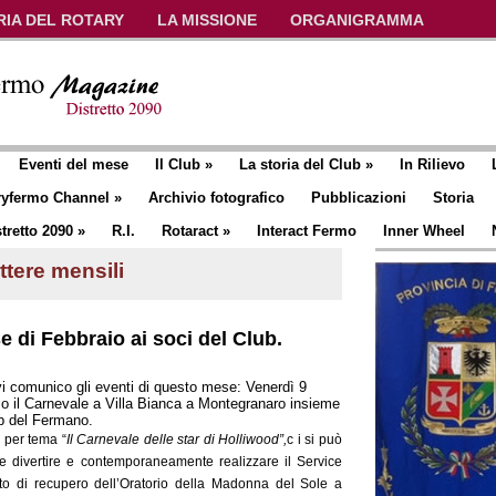
RIA DEL ROTARY
LA MISSIONE
ORGANIGRAMMA
Eventi del mese
Il Club
»
La storia del Club
»
In Rilievo
ryfermo Channel
»
Archivio fotografico
Pubblicazioni
Storia
tretto 2090
»
R.I.
Rotaract
»
Interact Fermo
Inner Wheel
ttere mensili
e di Febbraio ai soci del Club.
vi comunico gli eventi di questo mese: Venerdì 9
o il Carnevale a Villa Bianca a Montegranaro insieme
lub del Fermano.
 per tema “
Il Carnevale delle star di Holliwood”,
c i si può
 divertire e contemporaneamente realizzare il Service
tto di recupero dell’Oratorio della Madonna del Sole a