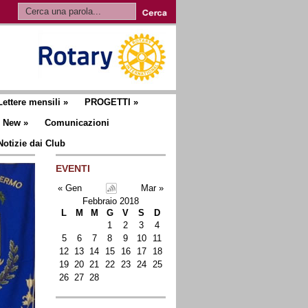
Lettere mensili
»
PROGETTI
»
New
»
Comunicazioni
Notizie dai Club
EVENTI
« Gen
Mar »
Febbraio 2018
L
M
M
G
V
S
D
1
2
3
4
5
6
7
8
9
10
11
12
13
14
15
16
17
18
19
20
21
22
23
24
25
26
27
28