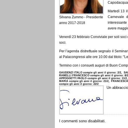
Capodacqua, 
Martedì 13 i
Carnevale d
Silvana Zummo - Presidente
interessante
anno 2017-2018
avere maggio
Venerdì 23 febbraio Conviviale per soli soci d
soci.
Per l’agenda distrettuale segnalo il Seminari
al Palacongressi alle ore 10.00 dal titolo: "L
Termino con i consueti auguri di Buon Comp
GAUDENZI ITALO compie gli anni il giorno: 2/2, S
RAMELLI FRANCESCO compie gli anni il giorno: 8/2
APPOGGETTI PAOLO compie gli anni il giorno: 11/2,
MARIA compie gli anni il giorno: 21/2, FRANCESCH
compie gli anni il giorno: 22/2
Un abbraccio
I commenti sono disabilitati.