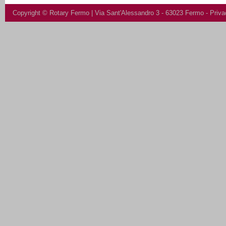
Copyright ©
Rotary Fermo
| Via Sant'Alessandro 3 - 63023 Fermo -
Priva