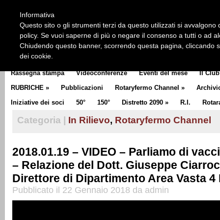
HOME
CHI SIAMO
LA STORIA DEL ROTARY
LA M
Informativa
CLUB COMMUNICATOR
Questo sito o gli strumenti terzi da questo utilizzati si avvalgono d
policy. Se vuoi saperne di più o negare il consenso a tutti o ad a
Chiudendo questo banner, scorrendo questa pagina, cliccando su 
dei cookie.
Rassegna stampa
Videoconferenze
Eventi del mese
Il Club
RUBRICHE
»
Pubblicazioni
Rotaryfermo Channel
»
Archivi
Iniziative dei soci
50°
150°
Distretto 2090
»
R.I.
Rotar
Categoria |
In Rilievo
,
Rotaryfermo Channel
2018.01.19 – VIDEO – Parliamo di vaccin
– Relazione del Dott. Giuseppe Ciarroc
Direttore di Dipartimento Area Vasta 4
Pubblicato il 22 Gennaio 2018 da admin