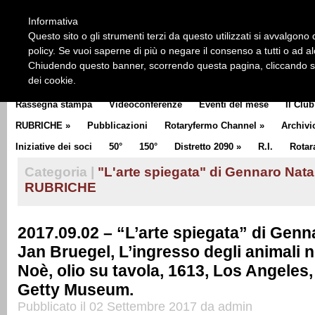
HOME
CHI SIAMO
LA STORIA DEL ROTARY
LA M
Informativa
CLUB COMMUNICATOR
Questo sito o gli strumenti terzi da questo utilizzati si avvalgono d
policy. Se vuoi saperne di più o negare il consenso a tutti o ad a
Chiudendo questo banner, scorrendo questa pagina, cliccando su 
dei cookie.
Rassegna stampa
Videoconferenze
Eventi del mese
Il Club
RUBRICHE
»
Pubblicazioni
Rotaryfermo Channel
»
Archivi
Iniziative dei soci
50°
150°
Distretto 2090
»
R.I.
Rotar
Categoria |
"L'arte spiegata" di Gennaro Nata
RUBRICHE
2017.09.02 – “L’arte spiegata” di Genn
Jan Bruegel, L’ingresso degli animali n
Noè, olio su tavola, 1613, Los Angeles,
Getty Museum.
Pubblicato il 02 Settembre 2017 da admin