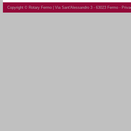
Copyright ©
Rotary Fermo
| Via Sant'Alessandro 3 - 63023 Fermo -
Priva