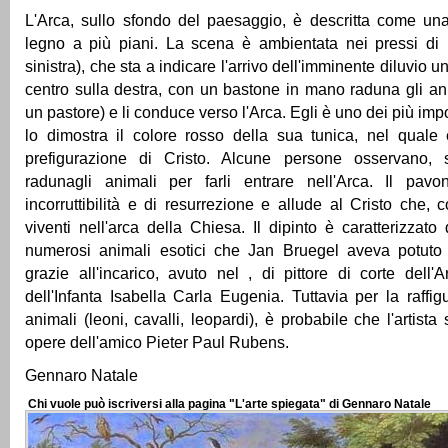
L'Arca, sullo sfondo del paesaggio, è descritta come un
legno a più piani. La scena è ambientata nei pressi di u
sinistra), che sta a indicare l'arrivo dell'imminente diluvio u
centro sulla destra, con un bastone in mano raduna gli a
un pastore) e li conduce verso l'Arca. Egli è uno dei più impor
lo dimostra il colore rosso della sua tunica, nel quale 
prefigurazione di Cristo. Alcune persone osservano, 
radunagli animali per farli entrare nell'Arca. Il pav
incorruttibilità e di resurrezione e allude al Cristo che,
viventi nell'arca della Chiesa. Il dipinto è caratterizzato
numerosi animali esotici che Jan Bruegel aveva potuto 
grazie all'incarico, avuto nel , di pittore di corte dell'
dell'Infanta Isabella Carla Eugenia. Tuttavia per la raffig
animali (leoni, cavalli, leopardi), è probabile che l'artista s
opere dell'amico Pieter Paul Rubens.
Gennaro Natale
Chi vuole può iscriversi alla pagina "L'arte spiegata" di Gennaro Natale