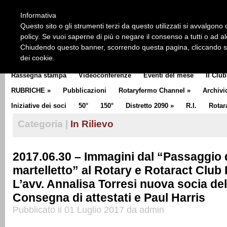
HOME
CHI SIAMO
LA STORIA DEL ROTARY
LA M
Informativa
CLUB COMMUNICATOR
Questo sito o gli strumenti terzi da questo utilizzati si avvalgono d
policy. Se vuoi saperne di più o negare il consenso a tutti o ad a
Chiudendo questo banner, scorrendo questa pagina, cliccando su 
dei cookie.
Rassegna stampa
Videoconferenze
Eventi del mese
Il Club
RUBRICHE
»
Pubblicazioni
Rotaryfermo Channel
»
Archivi
Iniziative dei soci
50°
150°
Distretto 2090
»
R.I.
Rotar
Categoria |
In Rilievo
2017.06.30 – Immagini dal “Passaggio 
martelletto” al Rotary e Rotaract Club
L’avv. Annalisa Torresi nuova socia de
Consegna di attestati e Paul Harris
Pubblicato il 01 Luglio 2017 da admin