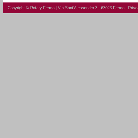
Copyright ©
Rotary Fermo
| Via Sant'Alessandro 3 - 63023 Fermo -
Priva