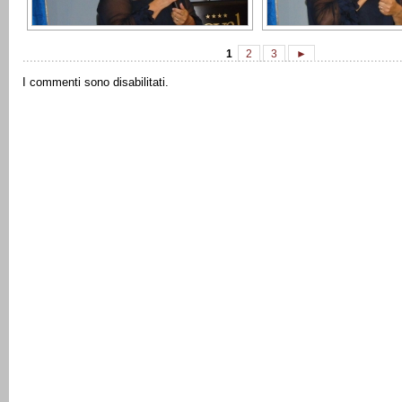
1
2
3
►
I commenti sono disabilitati.