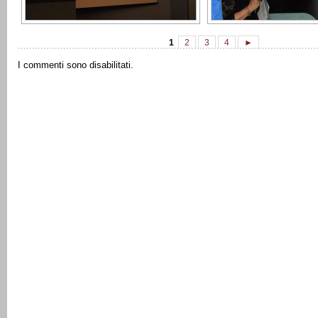
1
2
3
4
►
I commenti sono disabilitati.