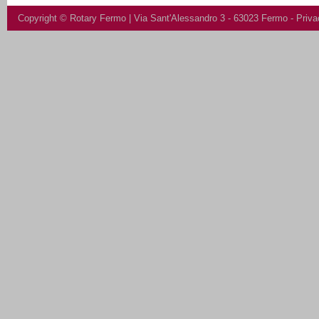
Copyright ©
Rotary Fermo
| Via Sant'Alessandro 3 - 63023 Fermo -
Priva