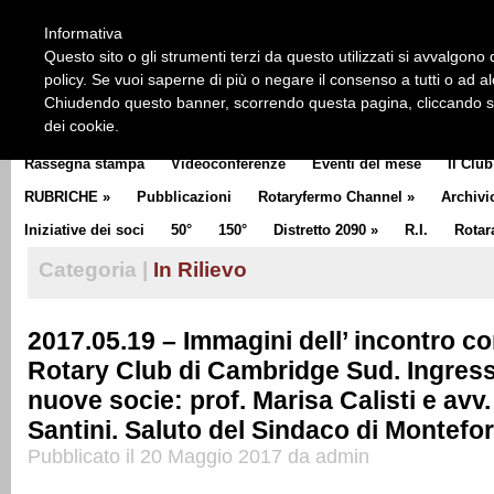
HOME
CHI SIAMO
LA STORIA DEL ROTARY
LA M
Informativa
CLUB COMMUNICATOR
Questo sito o gli strumenti terzi da questo utilizzati si avvalgono d
policy. Se vuoi saperne di più o negare il consenso a tutti o ad a
Chiudendo questo banner, scorrendo questa pagina, cliccando su 
dei cookie.
Rassegna stampa
Videoconferenze
Eventi del mese
Il Club
RUBRICHE
»
Pubblicazioni
Rotaryfermo Channel
»
Archivi
Iniziative dei soci
50°
150°
Distretto 2090
»
R.I.
Rotar
Categoria |
In Rilievo
2017.05.19 – Immagini dell’ incontro con
Rotary Club di Cambridge Sud. Ingress
nuove socie: prof. Marisa Calisti e av
Santini. Saluto del Sindaco di Montefor
Pubblicato il 20 Maggio 2017 da admin