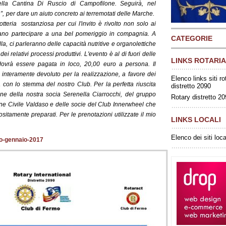
lla Cantina Di Ruscio di Campofilone. Seguirà, nel
, per dare un aiuto concreto ai terremotati delle Marche.
tteria sostanziosa per cui l'invito è rivolto non solo ai
liano partecipare a una bel pomeriggio in compagnia. A
CATEGORIE
la, ci parleranno delle capacità nutritive e organolettiche
ei relativi processi produttivi. L'evento è al di fuori delle
LINKS ROTARIA
dovrà essere pagata in loco, 20,00 euro a persona. Il
à interamente devoluto per la realizzazione, a favore dei
Elenco links siti ro
 con lo stemma del nostro Club. Per la perfetta riuscita
distretto 2090
one della nostra socia Serenella Ciarrocchi, del gruppo
Rotary distretto 2
one Civile Valdaso e delle socie del Club Innerwheel che
sitamente preparati. Per le prenotazioni utilizzate il mio
LINKS LOCALI
.
Elenco dei siti loca
co-gennaio-2017