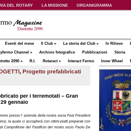
RIA DEL ROTARY
LA MISSIONE
ORGANIGRAMMA
Eventi del mese
Il Club
»
La storia del Club
»
In Rilievo
ryfermo Channel
»
Archivio fotografico
Pubblicazioni
Storia
tretto 2090
»
R.I.
Rotaract
»
Interact Fermo
Inner Wheel
OGETTI
,
Progetto prefabbricati
bricato per i terremotati – Gran
 29 gennaio
remo presso l' azienda della nostra socia Past President
no), la quale ci accoglierà con ottimi piatti preparati con
a di Campofilone del Pastificio del nostro socio Paolo De