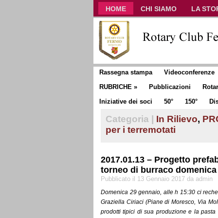
HOME
CHI SIAMO
LA STO
CLUB COMMUNICATOR
Rassegna stampa
Videoconferenze
RUBRICHE
»
Pubblicazioni
Rota
Iniziative dei soci
50°
150°
Dis
Categoria |
In Rilievo
,
PR
per i terremotati
2017.01.13 – Progetto prefab
torneo di burraco domenica
Pubblicato il 13 Gennaio 2017 da admin
Domenica 29 gennaio, alle h 15:30 ci reche
Graziella Ciriaci (Piane di Moresco, Via Moli
prodotti tipici di sua produzione e la past