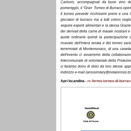
Carlonis, accompagnati da buon vino de
pomeriggio, il “Gran Torneo di Burraco open”
Il torneo prevede ricchissimi premi e una lo
giocatori di burraco ma a tutti coloro vog
seguire esperti alimentari e la stessa Graziel
dei derivati della carne di maiale nostrani e d
quote ordinarie quindi la partecipazione 
ricavato dell'intera serata e del torneo sar
terremotati di Montemonaco, di una casetta
dell'evento ci avvarremo della collaborazi
Intercomunale di volontariato della Protezi
ci faranno dono di dolci da loro stesse appo
indirizzo e-mail (arossirotary@notaiorossi.it)
Apri locandina -
rc-fermo-torneo-di-burra