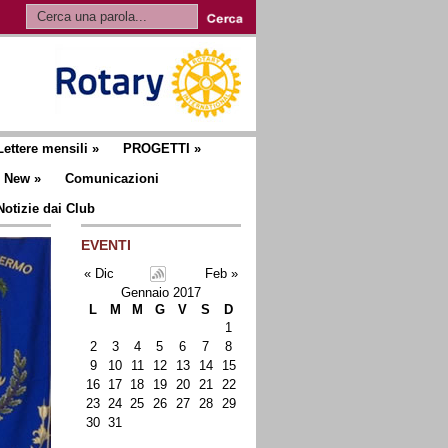
Lettere mensili
»
PROGETTI
»
New
»
Comunicazioni
Notizie dai Club
EVENTI
« Dic
Feb »
Gennaio 2017
L
M
M
G
V
S
D
1
2
3
4
5
6
7
8
9
10
11
12
13
14
15
16
17
18
19
20
21
22
23
24
25
26
27
28
29
30
31