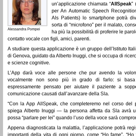
un’applicazione chiamata “
AllSpeak
”
per An Automatic Speech Recognition
Als Patients) lo smartphone potrà div
sorta di “microfono” per il malato, con
Alessandra Pompei
ha più la possibilità di proferire le par
contatto vocale con figli, amici, parenti.
A studiare questa applicazione è un gruppo dell’Istituto Ita
di Genova, guidato da Alberto Inuggi, che si occupa di rice
e scienze cognitive.
L’App darà voce alle persone che pur avendo la volon
vocalmente non sono più in grado di farlo: si bas
espressamente pensato per aiutare il paziente a sopper
comunicazione causati dall’avanzare della Sla.
“Con la App AllSpeak, che completeremo nel corso del
spiega Alberto Inuggi — la persona affetta da Sla avrà 
possa “parlare per lei” quando l’uso della voce sarà compr
Appena diagnosticata la malattia, l’applicazione potrà regi
importanti della vita di ogni giorno, come “Ho fame”, “Ho f