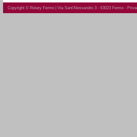
Copyright ©
Rotary Fermo
| Via Sant'Alessandro 3 - 63023 Fermo -
Priva