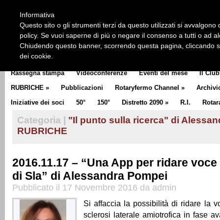
HOME
CHI SIAMO
LA STORIA DEL ROTARY
LA M
Informativa
CLUB COMMUNICATOR
Questo sito o gli strumenti terzi da questo utilizzati si avvalgono d
policy. Se vuoi saperne di più o negare il consenso a tutti o ad a
Chiudendo questo banner, scorrendo questa pagina, cliccando su 
dei cookie.
Rassegna stampa
Videoconferenze
Eventi del mese
Il Club
RUBRICHE
»
Pubblicazioni
Rotaryfermo Channel
»
Archivi
Iniziative dei soci
50°
150°
Distretto 2090
»
R.I.
Rotar
Categoria |
"Il punto sulla ricerca" di Aless
RUBRICHE
2016.11.17 – “Una App per ridare voce 
di Sla” di Alessandra Pompei
Pubblicato il 17 Novembre 2016 da admin
Si affaccia la possibilità di ridare la v
sclerosi laterale amiotrofica in fase a