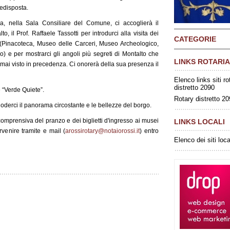
edisposta.
ca, nella Sala Consiliare del Comune, ci accoglierà il
o, il Prof. Raffaele Tassotti per introdurci alla visita dei
CATEGORIE
Pinacoteca, Museo delle Carceri, Museo Archeologico,
) e per mostrarci gli angoli più segreti di Montalto che
LINKS ROTARIA
 mai visto in precedenza. Ci onorerà della sua presenza il
Elenco links siti ro
distretto 2090
 “Verde Quiete”.
Rotary distretto 2
derci il panorama circostante e le bellezze del borgo.
omprensiva del pranzo e dei biglietti d'ingresso ai musei
LINKS LOCALI
venire tramite e mail (
arossirotary@notaiorossi.it
) entro
Elenco dei siti loca