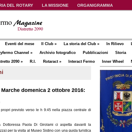
RIA DEL ROTARY
LA MISSIONE
ORGANIGRAMMA
Eventi del mese
Il Club
»
La storia del Club
»
In Rilievo
ryfermo Channel
»
Archivio fotografico
Pubblicazioni
Storia
tretto 2090
»
R.I.
Rotaract
»
Interact Fermo
Inner Wheel
ni
o Marche domenica 2 ottobre 2016:
n
propri previsto verso le h 9:45 nella piazza centrale di
a Dottoressa Paola Di Girolami ci aspetta davanti la
zza) per la visita al Museo Sistino con una guida turistica