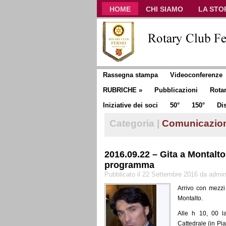
HOME
CHI SIAMO
LA STO
CLUB COMMUNICATOR
Rassegna stampa
Videoconferenze
RUBRICHE
»
Pubblicazioni
Rota
Iniziative dei soci
50°
150°
Dis
Categoria |
Comunicazio
2016.09.22 – Gita a Montalt
programma
Pubblicato il 22 Settembre 2016 da admi
Arrivo con mezzi 
Montalto.
Alle h 10, 00 l
Cattedrale (in Pia