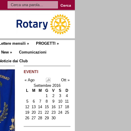
Lettere mensili
»
PROGETTI
»
New
»
Comunicazioni
Notizie dai Club
EVENTI
« Ago
Ott »
Settembre 2016
L
M
M
G
V
S
D
1
2
3
4
5
6
7
8
9
10
11
12
13
14
15
16
17
18
19
20
21
22
23
24
25
26
27
28
29
30