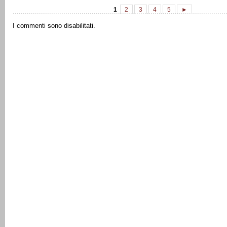
1
2
3
4
5
►
I commenti sono disabilitati.