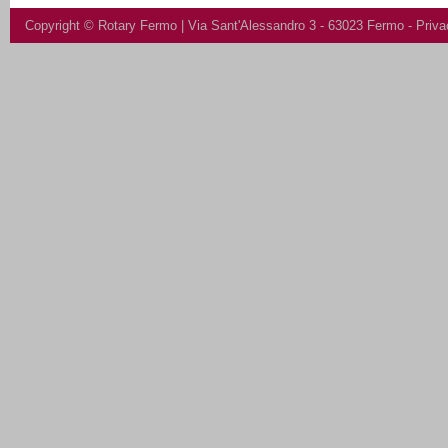
Copyright ©
Rotary Fermo
| Via Sant'Alessandro 3 - 63023 Fermo -
Priva