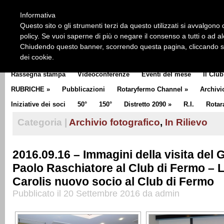
HOME
CHI SIAMO
LA STORIA DEL ROTARY
LA M
Informativa
CLUB COMMUNICATOR
Questo sito o gli strumenti terzi da questo utilizzati si avvalgono d
policy. Se vuoi saperne di più o negare il consenso a tutti o ad a
Chiudendo questo banner, scorrendo questa pagina, cliccando su 
dei cookie.
Rassegna stampa
Videoconferenze
Eventi del mese
Il Club
RUBRICHE
»
Pubblicazioni
Rotaryfermo Channel
»
Archivi
Iniziative dei soci
50°
150°
Distretto 2090
»
R.I.
Rotar
Categoria |
Archivio fotografico
,
In Rilievo
2016.09.16 – Immagini della visita del
Paolo Raschiatore al Club di Fermo –
Carolis nuovo socio al Club di Fermo
Pubblicato il 20 Settembre 2016 da admin