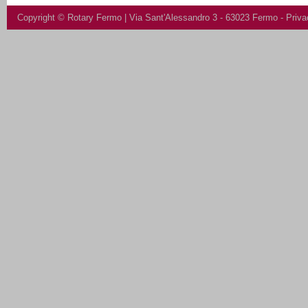
Copyright ©
Rotary Fermo
| Via Sant'Alessandro 3 - 63023 Fermo -
Priva