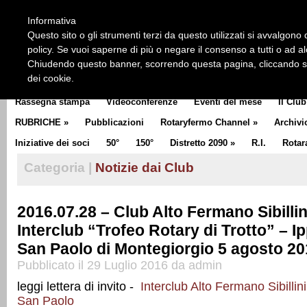
HOME
CHI SIAMO
LA STORIA DEL ROTARY
LA M
Informativa
CLUB COMMUNICATOR
Questo sito o gli strumenti terzi da questo utilizzati si avvalgono d
policy. Se vuoi saperne di più o negare il consenso a tutti o ad a
Chiudendo questo banner, scorrendo questa pagina, cliccando su 
dei cookie.
Rassegna stampa
Videoconferenze
Eventi del mese
Il Club
RUBRICHE
»
Pubblicazioni
Rotaryfermo Channel
»
Archivi
Iniziative dei soci
50°
150°
Distretto 2090
»
R.I.
Rotar
Categoria |
Notizie dai Club
2016.07.28 – Club Alto Fermano Sibillin
Interclub “Trofeo Rotary di Trotto” – 
San Paolo di Montegiorgio 5 agosto 2
Pubblicato il 29 Luglio 2016 da admin
leggi lettera di invito -
Interclub Alto Fermano Sibillin
San Paolo