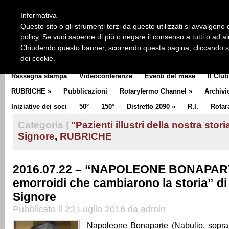
HOME
CHI SIAMO
LA STORIA DEL ROTARY
LA M
Informativa
CLUB COMMUNICATOR
Questo sito o gli strumenti terzi da questo utilizzati si avvalgono d
policy. Se vuoi saperne di più o negare il consenso a tutti o ad a
Chiudendo questo banner, scorrendo questa pagina, cliccando su 
dei cookie.
Rassegna stampa
Videoconferenze
Eventi del mese
Il Club
RUBRICHE
»
Pubblicazioni
Rotaryfermo Channel
»
Archivi
Iniziative dei soci
50°
150°
Distretto 2090
»
R.I.
Rotar
Categoria |
"Pazienti illustri della nostra stor
Signore
,
RUBRICHE
2016.07.22 – “NAPOLEONE BONAPAR
emorroidi che cambiarono la storia” di
Signore
Pubblicato il 22 Luglio 2016 da admin
Napoleone Bonaparte (Nabulio, sopra