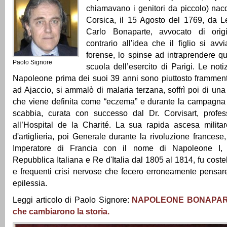
chiamavano i genitori da piccolo) nac
Corsica, il 15 Agosto del 1769, da L
Carlo Bonaparte, avvocato di orig
contrario all'idea che il figlio si avv
forense, lo spinse ad intraprendere que
Paolo Signore
scuola dell’esercito di Parigi. Le noti
Napoleone prima dei suoi 39 anni sono piuttosto frammentar
ad Ajaccio, si ammalò di malaria terzana, soffrì poi di un
che viene definita come “eczema” e durante la campagna d
scabbia, curata con successo dal Dr. Corvisart, profe
all’Hospital de la Charité. La sua rapida ascesa militar
d'artiglieria, poi Generale durante la rivoluzione frances
Imperatore di Francia con il nome di Napoleone I, 
Repubblica Italiana e Re d'Italia dal 1805 al 1814, fu cost
e frequenti crisi nervose che fecero erroneamente pensar
epilessia.
Leggi articolo di Paolo Signore:
NAPOLEONE BONAPARTE
che cambiarono la storia.