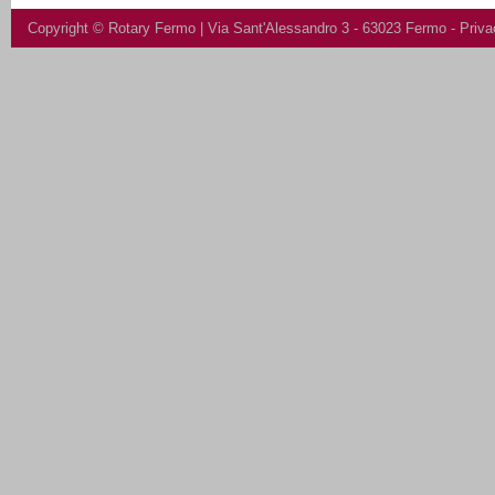
Copyright ©
Rotary Fermo
| Via Sant'Alessandro 3 - 63023 Fermo -
Priva