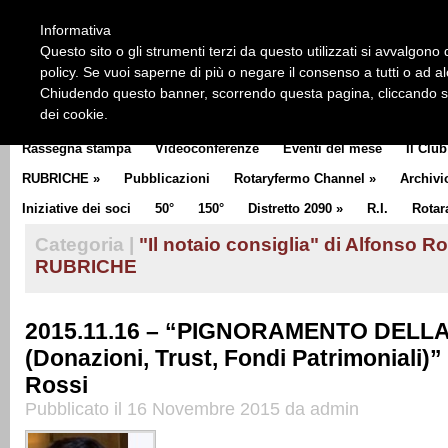
HOME
CHI SIAMO
LA STORIA DEL ROTARY
LA M
Informativa
CLUB COMMUNICATOR
Questo sito o gli strumenti terzi da questo utilizzati si avvalgono d
policy. Se vuoi saperne di più o negare il consenso a tutti o ad a
Chiudendo questo banner, scorrendo questa pagina, cliccando su 
dei cookie.
Rassegna stampa
Videoconferenze
Eventi del mese
Il Club
RUBRICHE
»
Pubblicazioni
Rotaryfermo Channel
»
Archivi
Iniziative dei soci
50°
150°
Distretto 2090
»
R.I.
Rotar
Categoria |
"Il notaio consiglia" di Alfonso R
RUBRICHE
2015.11.16 – “PIGNORAMENTO DELL
(Donazioni, Trust, Fondi Patrimoniali)”
Rossi
Pubblicato il 16 Novembre 2015 da admin