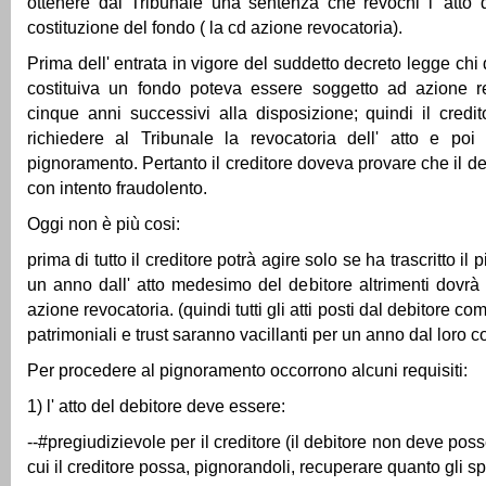
ottenere dal Tribunale una sentenza che revochi l' atto 
costituzione del fondo ( la cd azione revocatoria).
Prima dell' entrata in vigore del suddetto decreto legge ch
costituiva un fondo poteva essere soggetto ad azione re
cinque anni successivi alla disposizione; quindi il cred
richiedere al Tribunale la revocatoria dell' atto e poi
pignoramento. Pertanto il creditore doveva provare che il d
con intento fraudolento.
Oggi non è più cosi:
prima di tutto il creditore potrà agire solo se ha trascritto i
un anno dall' atto medesimo del debitore altrimenti dovrà 
azione revocatoria. (quindi tutti gli atti posti dal debitore c
patrimoniali e trust saranno vacillanti per un anno dal loro 
Per procedere al pignoramento occorrono alcuni requisiti:
1) l' atto del debitore deve essere:
--#pregiudizievole per il creditore (il debitore non deve poss
cui il creditore possa, pignorandoli, recuperare quanto gli sp