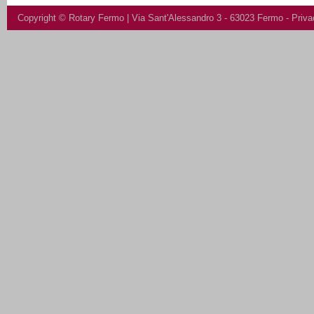
Copyright ©
Rotary Fermo
| Via Sant'Alessandro 3 - 63023 Fermo -
Priva