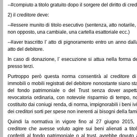
--#compiuto a titolo gratuito dopo il sorgere del diritto di cred
2) il creditore deve:
--#essere munito di titolo esecutivo (sentenza, atto notarile,
non opposto, una cambiale, una cartella esattoriale ecc.)
--#aver trascritto l' atto di pignoramento entro un anno dalla
atto del debitore.
In caso di donazione, l' esecuzione si attua nella forma de
presso terzi.
Purtroppo però questa norma consentirà al creditore di
immobili o mobili registrati del debitore nonostante siano stat
del fondo patrimoniale o del Trust senza dover aspetta
revocatoria ordinaria, con notevole risparmio di tempo, n
costituito dai coniugi renda, di norma, impignorabili i beni i
dei creditori sorti per spese non inerenti ai bisogni della fami
Quindi la normativa in vigore fino al 27 giugno 2015,
creditore che avesse voluto agire sui beni alienati a tito
conferiti al fondo patrimoniale o al trust, avrebbe dovuto 