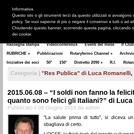
HOME
CHI SIAMO
LA STORIA DEL ROTARY
LA M
Informativa
CLUB COMMUNICATOR
Questo sito o gli strumenti terzi da questo utilizzati si avvalgono d
policy. Se vuoi saperne di più o negare il consenso a tutti o ad a
Chiudendo questo banner, scorrendo questa pagina, cliccando su 
dei cookie.
Rassegna stampa
Videoconferenze
Eventi del mese
Il Club
RUBRICHE
»
Pubblicazioni
Rotaryfermo Channel
»
Archivi
Iniziative dei soci
50°
150°
Distretto 2090
»
R.I.
Rotar
Categoria |
"Res Publica" di Luca Romanelli
,
2015.06.08 – “I soldi non fanno la felic
quanto sono felici gli Italiani?” di Luc
Pubblicato il 08 Giugno 2015 da admin
“La salute prima di tutto”, si diceva 
sbagliava di certo.