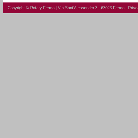
Copyright ©
Rotary Fermo
| Via Sant'Alessandro 3 - 63023 Fermo -
Priva