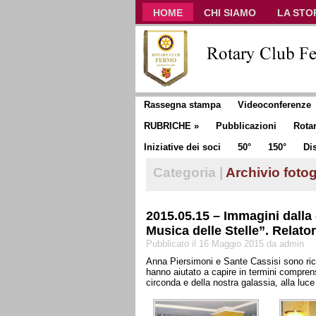
HOME
CHI SIAMO
LA STO
CLUB COMMUNICATOR
Rassegna stampa
Videoconferenze
RUBRICHE
»
Pubblicazioni
Rota
Iniziative dei soci
50°
150°
Dis
Categoria |
Archivio fotog
2015.05.15 – Immagini dalla 
Musica delle Stelle”. Relato
Pubblicato il 16 Maggio 2015 da admin
Anna Piersimoni e Sante Cassisi sono ric
hanno aiutato a capire in termini comprens
circonda e della nostra galassia, alla luce