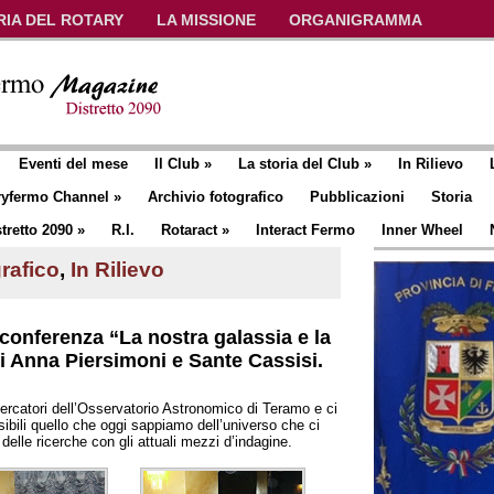
RIA DEL ROTARY
LA MISSIONE
ORGANIGRAMMA
Eventi del mese
Il Club
»
La storia del Club
»
In Rilievo
ryfermo Channel
»
Archivio fotografico
Pubblicazioni
Storia
tretto 2090
»
R.I.
Rotaract
»
Interact Fermo
Inner Wheel
rafico
,
In Rilievo
conferenza “La nostra galassia e la
ri Anna Piersimoni e Sante Cassisi.
ercatori dell’Osservatorio Astronomico di Teramo e ci
ibili quello che oggi sappiamo dell’universo che ci
 delle ricerche con gli attuali mezzi d’indagine.