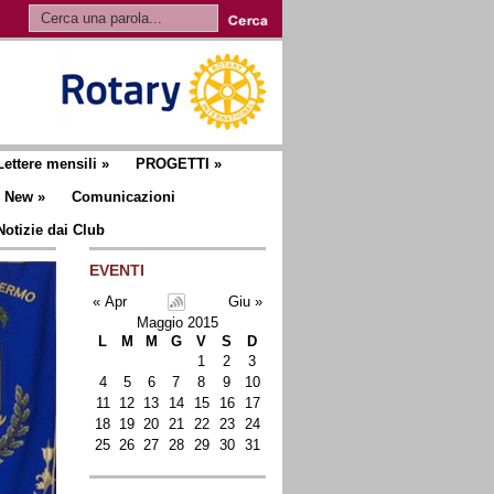
Lettere mensili
»
PROGETTI
»
New
»
Comunicazioni
Notizie dai Club
EVENTI
« Apr
Giu »
Maggio 2015
L
M
M
G
V
S
D
1
2
3
4
5
6
7
8
9
10
11
12
13
14
15
16
17
18
19
20
21
22
23
24
25
26
27
28
29
30
31