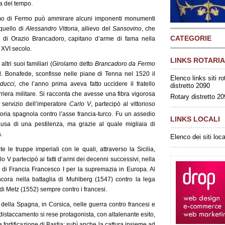
ia del tempo.
omo di Fermo può ammirare alcuni imponenti monumenti
 quello di
Alessandro Vittoria
, allievo del
Sansovino
, che
CATEGORIE
ti di Orazio Brancadoro, capitano d’arme di fama nella
 XVI secolo.
LINKS ROTARIA
tri suoi familiari (
Girolamo
detto
Brancadoro da Fermo
ard. Bonafede, sconfisse nelle piane di Tenna nel 1520 il
Elenco links siti ro
educci,
che l’anno prima aveva fatto uccidere il fratello
distretto 2090
riera militare. Si racconta che avesse una fibra vigorosa
Rotary distretto 2
 servizio dell’imperatore
Carlo V
, partecipò al vittorioso
toria spagnola contro l’asse francia-turco. Fu un assedio
LINKS LOCALI
usa di una pestilenza, ma grazie al quale migliaia di
à.
Elenco dei siti loca
 le truppe imperiali con le quali, attraverso la Sicilia,
 V partecipò ai fatti d’armi dei decenni successivi, nella
 di Francia Francesco I per la supremazia in Europa. Al
ora nella battaglia di Muhlberg (1547) contro la lega
i Metz (1552) sempre contro i francesi.
i della Spagna, in Corsica, nelle guerra contro francesi e
distaccamento si rese protagonista, con altalenante esito,
a fortificazione di Bastia; subì anche la cattura insieme ad