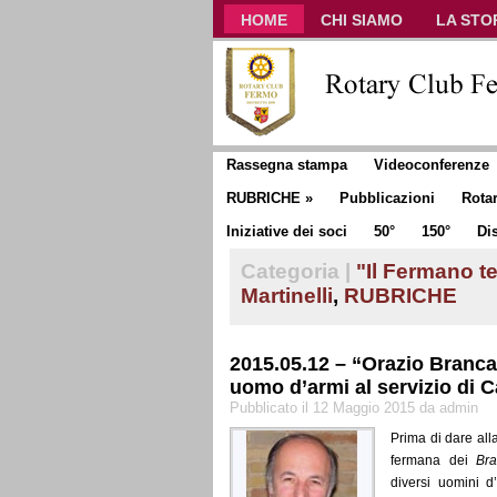
HOME
CHI SIAMO
LA STO
CLUB COMMUNICATOR
Rassegna stampa
Videoconferenze
RUBRICHE
»
Pubblicazioni
Rota
Iniziative dei soci
50°
150°
Dis
Categoria |
"Il Fermano te
Martinelli
,
RUBRICHE
2015.05.12 – “Orazio Branca
uomo d’armi al servizio di C
Pubblicato il 12 Maggio 2015 da admin
Prima di dare alla
fermana dei
Br
diversi uomini d