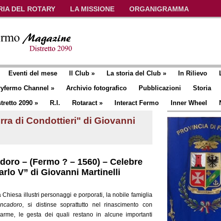
RIA DEL ROTARY
LA MISSIONE
ORGANIGRAMMA
Eventi del mese
Il Club
»
La storia del Club
»
In Rilievo
ryfermo Channel
»
Archivio fotografico
Pubblicazioni
Storia
tretto 2090
»
R.I.
Rotaract
»
Interact Fermo
Inner Wheel
rra di Condottieri" di Giovanni
doro – (Fermo ? – 1560) – Celebre
arlo V” di Giovanni Martinelli
 Chiesa illustri personaggi e porporati, la nobile famiglia
ancadoro
, si distinse soprattutto nel rinascimento con
’arme, le gesta dei quali restano in alcune importanti