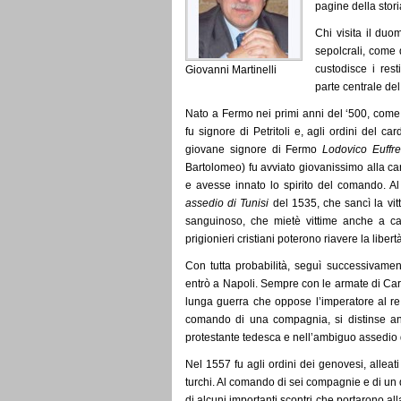
pagine della stor
Chi visita il du
sepolcrali, come
custodisce i res
Giovanni Martinelli
parte centrale del
Nato a Fermo nei primi anni del ‘500, come al
fu signore di Petritoli e, agli ordini del c
giovane signore di Fermo
Lodovico Euffr
Bartolomeo) fu avviato giovanissimo alla car
e avesse innato lo spirito del comando. Al
assedio di Tunisi
del 1535, che sancì la vit
sanguinoso, che mietè vittime anche a ca
prigionieri cristiani poterono riavere la libert
Con tutta probabilità, seguì successivamente
entrò a Napoli. Sempre con le armate di Carlo
lunga guerra che oppose l’imperatore al re
comando di una compagnia, si distinse anc
protestante tedesca e nell’ambiguo assedio d
Nel 1557 fu agli ordini dei genovesi, alleat
turchi. Al comando di sei compagnie e di un 
di alcuni importanti scontri che portarono all