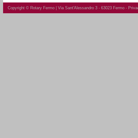
Copyright ©
Rotary Fermo
| Via Sant'Alessandro 3 - 63023 Fermo -
Priva