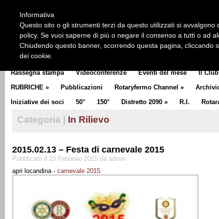
HOME
CHI SIAMO
LA STORIA DEL ROTARY
LA M
Informativa
CLUB COMMUNICATOR
Questo sito o gli strumenti terzi da questo utilizzati si avvalgono d
policy. Se vuoi saperne di più o negare il consenso a tutti o ad a
Chiudendo questo banner, scorrendo questa pagina, cliccando su 
dei cookie.
Rassegna stampa
Videoconferenze
Eventi del mese
Il Club
RUBRICHE
»
Pubblicazioni
Rotaryfermo Channel
»
Archivi
Iniziative dei soci
50°
150°
Distretto 2090
»
R.I.
Rotar
Categoria |
In Rilievo
2015.02.13 – Festa di carnevale 2015
Pubblicato il 10 Febbraio 2015 da admin
apri locandina -
carnevale 2015