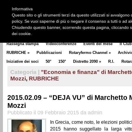
HOME
CHI SIAMO
LA STORIA DEL ROTARY
LA M
Informativa
CLUB COMMUNICATOR
Questo sito o gli strumenti terzi da questo utilizzati si avvalgono d
policy. Se vuoi saperne di più o negare il consenso a tutti o ad a
Chiudendo questo banner, scorrendo questa pagina, cliccando su 
dei cookie.
Rassegna stampa
Videoconferenze
Eventi del mese
Il Club
RUBRICHE
»
Pubblicazioni
Rotaryfermo Channel
»
Archivi
Iniziative dei soci
50°
150°
Distretto 2090
»
R.I.
Rotar
Categoria |
"Economia e finanza" di Marchet
Mozzi
,
RUBRICHE
2015.02.09 – “DEJA VU” di Marchetto 
Mozzi
Pubblicato il 09 Febbraio 2015 da admin
In Grecia, come noto, le elezioni polit
2015 hanno suggellato la larga vittor