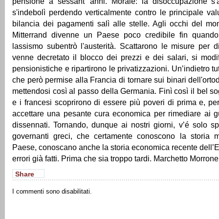
pensione a sessant' anni. Morale: la disoccupazione s'a
s'indebolì perdendo verticalmente contro le principale valut
bilancia dei pagamenti salì alle stelle. Agli occhi del mo
Mitterrand divenne un Paese poco credibile fin quando
lassismo subentrò l'austerità. Scattarono le misure per di
venne decretato il blocco dei prezzi e dei salari, si mod
pensionistiche e ripartirono le privatizzazioni. Un’indietro tu
che però permise alla Francia di tornare sui binari dell'or
mettendosi così al passo della Germania. Finì così il bel s
e i francesi scoprirono di essere più poveri di prima e, pe
accettare una pesante cura economica per rimediare ai gu
dissennati. Tornando, dunque ai nostri giorni, v’é solo s
governanti greci, che certamente conoscono la storia mi
Paese, conoscano anche la storia economica recente dell’E
errori già fatti. Prima che sia troppo tardi. Marchetto Morron
Share
I commenti sono disabilitati.