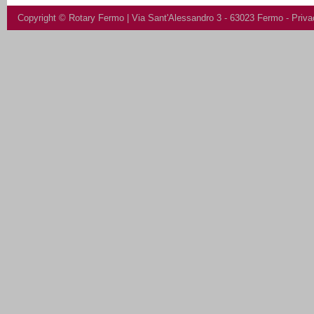
Copyright ©
Rotary Fermo
| Via Sant'Alessandro 3 - 63023 Fermo -
Priva