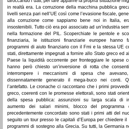
taroccando i dati, per fare apparire la propria situazione mig
in realtà era. La corruzione della macchina pubblica gre
livelli senza pari nell’UE così come l’evasione fiscale, ge
alla corruzione come sappiamo bene noi in Italia, era
insostenibili. Tutto ciò era poi associato ad un’industria s
nella formazione del PIL. Scoperchiate le pentole e sco
finanziaria, le istituzioni finanziarie europee hanno f
programmi di aiuto finanziario con il Fmi e la stessa UE c
stati, direttamente impegnati a fornire allo Stato greco ed 
Paese la liquidità occorrente per fronteggiare le spese c
hanno però chiesto un’inversione di rotta che consent
interrompere i meccanismi di spesa che avevano
dissennatamente generato il mega-buco nei conti. Que
l’antefatto. Le cronache ci raccontano che i primi provved
greco, coerenti con le promesse elettorali, sono stati orien
della spesa pubblica: assunzioni su larga scala di im
aumento dei salari minimi, blocco del programma di
precedentemente concordato sono stati i primi atti del n
seguito un tour presso le capitali d’Europa per chiedere i
programmi di sostegno alla Grecia. Su tutti, la Germania no