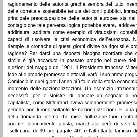
ragionamento delle autorità greche sembra del tutto insens
della corretta e sostenibile tenuta dei conti pubblici. Imma
principale preoccupazione delle autorità europee sta nei po
contagio che tale perversa logica potrebbe avere, laddove 
addirittura, additata come esempio di virtuosismi contabil
capaci di risolvere la crisi economica dell’eurozona. 
riempie le cronache di questi giorni divise tra rigoristi e pro
ragione? Per darci una risposta bisogna ricordare che 
simile è già accaduto in passato proprio nel cuore del
elezioni del maggio del 1981, il Presidente francese Mit
fede alle proprie promesse elettorali, varò il suo primo pr
Cominciò in quei giorni l'anno più folle della storia economic
momento delle nazionalizzazioni. Un esercizio irrazional
necessità, per le sinistre, di lanciare un segnale di ro
capitalista, come Mitterrand aveva solennemente promesso.
periodo non furono soltanto le nazionalizzazioni. E' una po
della domanda interna che mise l’inflazione fuori controll
sociale, teoricamente giusta, macchiata però di velleit
"settimana di 39 ore pagate 40" e l'altrettanto famoso di