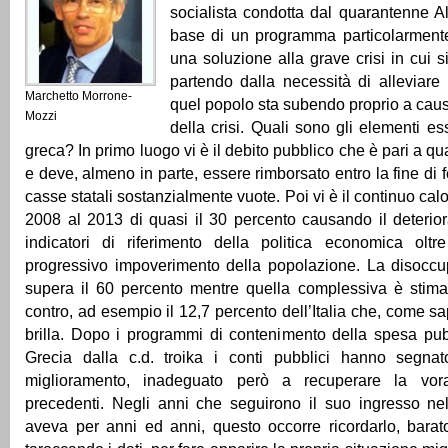
socialista condotta dal quarantenne Al
base di un programma particolarmente
una soluzione alla grave crisi in cui s
partendo dalla necessità di alleviare
Marchetto Morrone-
quel popolo sta subendo proprio a caus
Mozzi
della crisi. Quali sono gli elementi ess
greca? In primo luogo vi è il debito pubblico che è pari a qua
e deve, almeno in parte, essere rimborsato entro la fine di
casse statali sostanzialmente vuote. Poi vi è il continuo cal
2008 al 2013 di quasi il 30 percento causando il deteriora
indicatori di riferimento della politica economica ol
progressivo impoverimento della popolazione. La disoccu
supera il 60 percento mentre quella complessiva è stima
contro, ad esempio il 12,7 percento dell’Italia che, come s
brilla. Dopo i programmi di contenimento della spesa pub
Grecia dalla c.d. troika i conti pubblici hanno segna
miglioramento, inadeguato però a recuperare la vor
precedenti. Negli anni che seguirono il suo ingresso nel
aveva per anni ed anni, questo occorre ricordarlo, barato