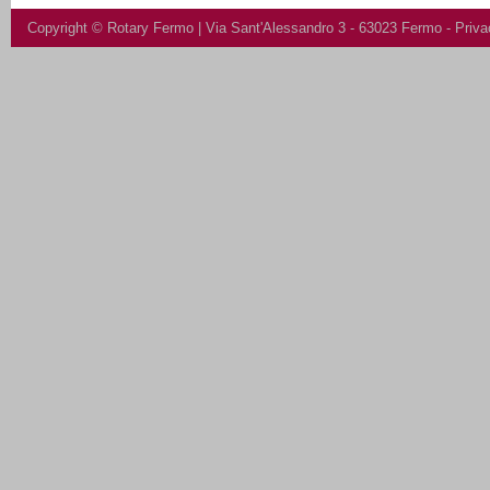
Copyright ©
Rotary Fermo
| Via Sant'Alessandro 3 - 63023 Fermo -
Priva