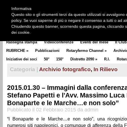
HOME
CHI SIAMO
LA STORIA DEL ROTARY
LA M
Informativa
CLUB COMMUNICATOR
Questo sito o gli strumenti terzi da questo utilizzati si avvalgono d
policy. Se vuoi saperne di più o negare il consenso a tutti o ad a
Chiudendo questo banner, scorrendo questa pagina, cliccando su 
dei cookie.
Rassegna stampa
Videoconferenze
Eventi del mese
Il Club
RUBRICHE
»
Pubblicazioni
Rotaryfermo Channel
»
Archivi
Iniziative dei soci
50°
150°
Distretto 2090
»
R.I.
Rotar
Categoria |
Archivio fotografico
,
In Rilievo
2015.01.30 – Immagini dalla conferenza
Stefano Papetti e l’Avv. Massimo Luca 
Bonaparte e le Marche…e non solo”
Pubblicato il 02 Febbraio 2015 da admin
“I Bonaparte e le Marche…e non solo”, una ricognizio
numerosi siti napoleonici, o comunque di afferenza della F