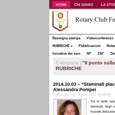
HOME
CHI SIAMO
LA STO
CLUB COMMUNICATOR
Rassegna stampa
Videoconferenze
RUBRICHE
»
Pubblicazioni
Rota
Iniziative dei soci
50°
150°
Dis
Categoria |
"Il punto sul
RUBRICHE
2014.10.03 – “Staminali place
Alessandra Pompei
Pubblicato il 03 Ottobre 2014 da admin
Tra le tante opp
staminali, negli 
ricavate dalla pla