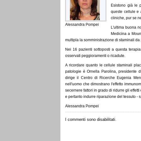
Esistono già le 
queste cellule e 
cliniche, pur se ne
Alessandra Pompei
L'ultima buona no
Medicina a Mount
multipla la somministrazione di staminali da p
Nei 16 pazienti sottoposti a questa terapia
osservati peggioramenti o ricadute.
A ricordare quanto le cellule staminali plac
patologie è Ornella Parolina, presidente d
dirige il Centro di Ricerche Eugenia Menni
nell'uomo che dimostrano l'effetto immunomo
secernere fattori in grado di ridurre gli effet
e pertanto indurre riparazione del tessuto - s
Alessandra Pompei
I commenti sono disabilitati.