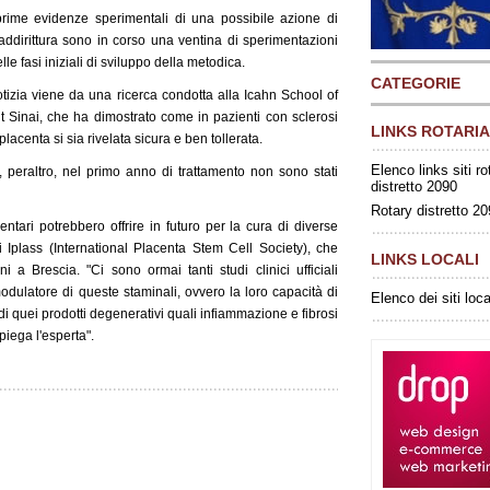
prime evidenze sperimentali di una possibile azione di
addirittura sono in corso una ventina di sperimentazioni
lle fasi iniziali di sviluppo della metodica.
CATEGORIE
tizia viene da una ricerca condotta alla Icahn School of
 Sinai, che ha dimostrato come in pazienti con sclerosi
LINKS ROTARIA
lacenta si sia rivelata sicura e ben tollerata.
Elenco links siti ro
, peraltro, nel primo anno di trattamento non sono stati
distretto 2090
Rotary distretto 2
entari potrebbero offrire in futuro per la cura di diverse
i Iplass (International Placenta Stem Cell Society), che
LINKS LOCALI
 a Brescia. "Ci sono ormai tanti studi clinici ufficiali
dulatore di queste staminali, ovvero la loro capacità di
Elenco dei siti loca
ti di quei prodotti degenerativi quali infiammazione e fibrosi
piega l'esperta".