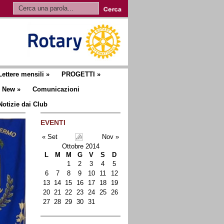
Lettere mensili
»
PROGETTI
»
New
»
Comunicazioni
Notizie dai Club
EVENTI
« Set
Nov »
Ottobre 2014
L
M
M
G
V
S
D
1
2
3
4
5
6
7
8
9
10
11
12
13
14
15
16
17
18
19
20
21
22
23
24
25
26
27
28
29
30
31