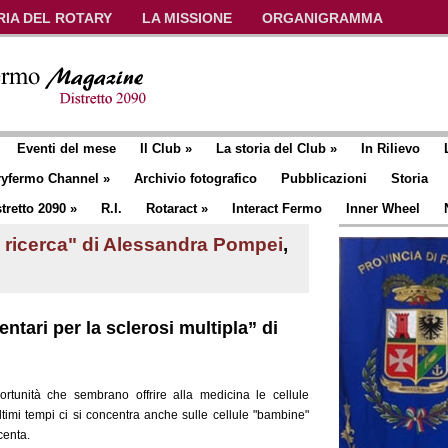
RIA DEL ROTARY
LA MISSIONE
ORGANIGRAMMA
Eventi del mese
Il Club
»
La storia del Club
»
In Rilievo
ryfermo Channel
»
Archivio fotografico
Pubblicazioni
Storia
tretto 2090
»
R.I.
Rotaract
»
Interact Fermo
Inner Wheel
la ricerca" di Alessandra Pompei
,
ntari per la sclerosi multipla” di
ortunità che sembrano offrire alla medicina le cellule
ultimi tempi ci si concentra anche sulle cellule "bambine"
centa.