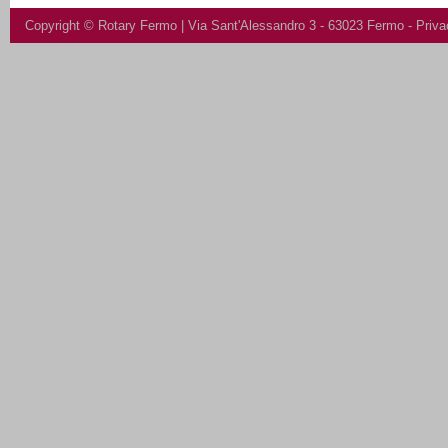
Copyright ©
Rotary Fermo
| Via Sant'Alessandro 3 - 63023 Fermo -
Priva