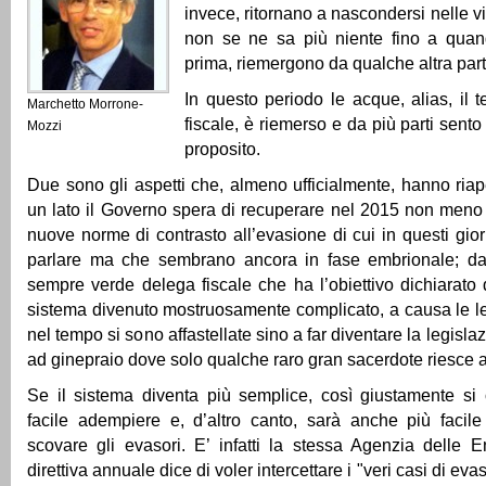
invece, ritornano a nascondersi nelle vi
non se ne sa più niente fino a quand
prima, riemergono da qualche altra part
In questo periodo le acque, alias, il 
Marchetto Morrone-
fiscale, è riemerso e da più parti sent
Mozzi
proposito.
Due sono gli aspetti che, almeno ufficialmente, hanno riape
un lato il Governo spera di recuperare nel 2015 non meno d
nuove norme di contrasto all’evasione di cui in questi gio
parlare ma che sembrano ancora in fase embrionale; dall’
sempre verde delega fiscale che ha l’obiettivo dichiarato 
sistema divenuto mostruosamente complicato, a causa le l
nel tempo si sono affastellate sino a far diventare la legislaz
ad ginepraio dove solo qualche raro gran sacerdote riesce a 
Se il sistema diventa più semplice, così giustamente si 
facile adempiere e, d’altro canto, sarà anche più facile 
scovare gli evasori. E’ infatti la stessa Agenzia delle 
direttiva annuale dice di voler intercettare i "veri casi di eva