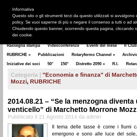
HOME
CHI SIAMO
LA STORIA DEL ROTARY
LA M
Informativa
CLUB COMMUNICATOR
Questo sito o gli strumenti terzi da questo utilizzati si avvalgono d
policy. Se vuoi saperne di più o negare il consenso a tutti o ad a
Chiudendo questo banner, scorrendo questa pagina, cliccando su 
dei cookie.
Rassegna stampa
Videoconferenze
Eventi del mese
Il Club
RUBRICHE
»
Pubblicazioni
Rotaryfermo Channel
»
Archivi
Iniziative dei soci
50°
150°
Distretto 2090
»
R.I.
Rotar
Categoria |
"Economia e finanza" di Marchet
Mozzi
,
RUBRICHE
2014.08.21 – “Se la menzogna diventa
venticello” di Marchetto Morrone Mozz
Pubblicato il 21 Agosto 2014 da admin
Il tema delle tasse è come i fiumi c
emergono e sono alle luce del sole, 