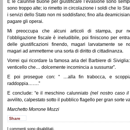
E le calunnie buone per giustificare l’evasione sono sempr
sono troppo alte; io rimetto in circolazione i soldi che lo St
i servizi dello Stato non mi soddisfano; fino alla deamicisiana
pagare gli operai.
Mi preoccupa che alcuni articoli di stampa, pur n
l’obbligazione fiscale è ineludibile, poi finiscono per entr
delle giustificazioni finendo, magari larvatamente se no
magari ad ammetterne una sorta di diritto di cittadinanza.
Vorrei qui ricordare la famosa aria del Barbiere di Siviglia
venticello che… dolcemente incomincia a sussurrar”.
E poi prosegue con: “ …alla fin trabocca, e scoppi
raddoppia…….”
E conclude: “e il meschino calunniato
(nel nostro caso il
avvilito, calpestato sotto il pubblico flagello per gran sorte v
Marchetto Morrone Mozzi
Share
I commenti sono disabilitati.