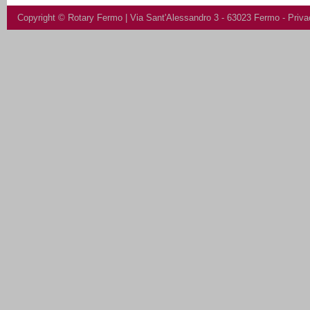
Copyright ©
Rotary Fermo
| Via Sant'Alessandro 3 - 63023 Fermo -
Priva