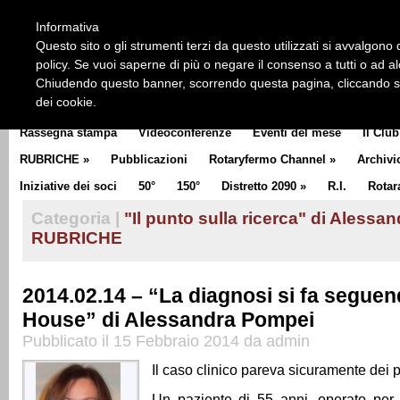
HOME
CHI SIAMO
LA STORIA DEL ROTARY
LA M
Informativa
CLUB COMMUNICATOR
Questo sito o gli strumenti terzi da questo utilizzati si avvalgono d
policy. Se vuoi saperne di più o negare il consenso a tutti o ad a
Chiudendo questo banner, scorrendo questa pagina, cliccando su 
dei cookie.
Rassegna stampa
Videoconferenze
Eventi del mese
Il Club
RUBRICHE
»
Pubblicazioni
Rotaryfermo Channel
»
Archivi
Iniziative dei soci
50°
150°
Distretto 2090
»
R.I.
Rotar
Categoria |
"Il punto sulla ricerca" di Aless
RUBRICHE
2014.02.14 – “La diagnosi si fa seguend
House” di Alessandra Pompei
Pubblicato il 15 Febbraio 2014 da admin
Il caso clinico pareva sicuramente dei 
Un paziente di 55 anni, operato per l