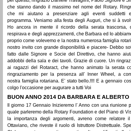
per questo, ringrazio Daniele Travaglini, Paolo Signore e S
che stanno dando il massimo nel nome del Rotary. Ringr
che mi aiutano a presenziare agli eventi suddetti e
programma. Veniamo alla festa degli Auguri, che si à svol
Ho ancora in mente il ricordo della serata trascorsa, 
respirava e degli apprezzamenti, che Barbara ed Io abbiamo 
proprio come volevemo e la nostra numerosa famiglia rotari
nostro invito con grande disponibilità e piacere- Debbo sot
fatto dalle Signore e Socie del Direttivo, che hanno aiu
addobbi della sala e dei tavoli. Grazie di cuore. Un ringr
ai ragazzi del Rotaract, che hanno animato la serata co
ringraziamento per la presenza all' Inner Wheel, a co
nostra famiglia rotariana. E' stato bello.!!!! E a gennaio c
colgo l'occasione per augurare a tutti Voi
BUON ANNO 2014 DA BARBARA E ALBERTO
Il giorno 17 Gennaio Inizieremo l' Anno con una riunione pe
quale parleremo della Rotary Foundation e del Piano di Vi
la importanza degli argomenti, avreno come relatore 
Ottaviano, che riveste il ruolo di Istruttore Distrettuale. S