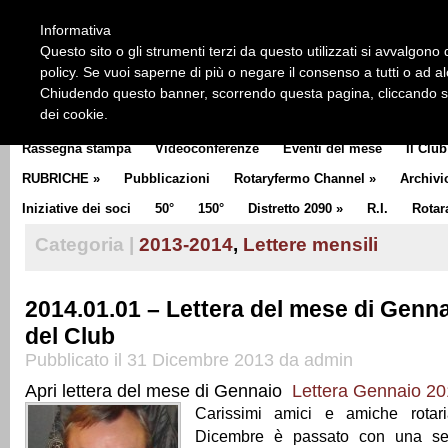
HOME
CHI SIAMO
LA STORIA DEL ROTARY
LA M
Informativa
CLUB COMMUNICATOR
Questo sito o gli strumenti terzi da questo utilizzati si avvalgono d
policy. Se vuoi saperne di più o negare il consenso a tutti o ad a
Chiudendo questo banner, scorrendo questa pagina, cliccando su 
dei cookie.
Rassegna stampa
Videoconferenze
Eventi del mese
Il Club
RUBRICHE
»
Pubblicazioni
Rotaryfermo Channel
»
Archivi
Iniziative dei soci
50°
150°
Distretto 2090
»
R.I.
Rotar
Categoria |
2013-2014
,
Lettere mensili
2014.01.01 – Lettera del mese di Genna
del Club
Pubblicato il 31 Dicembre 2013 da admin
Apri lettera del mese di Gennaio
Lettera Gennaio 2
Carissimi amici e amiche rotar
Dicembre è passato con una seri