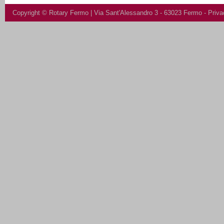
Copyright ©
Rotary Fermo
| Via Sant'Alessandro 3 - 63023 Fermo -
Priva