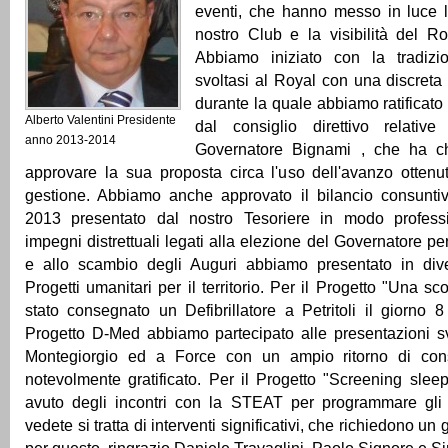
eventi, che hanno messo in luce l
nostro Club e la visibilità del Rot
Abbiamo iniziato con la tradizi
svoltasi al Royal con una discreta
durante la quale abbiamo ratificato
Alberto Valentini Presidente
dal consiglio direttivo relativ
anno 2013-2014
Governatore Bignami , che ha ch
approvare la sua proposta circa l'uso dell'avanzo ottenu
gestione. Abbiamo anche approvato il bilancio consuntiv
2013 presentato dal nostro Tesoriere in modo professi
impegni distrettuali legati alla elezione del Governatore p
e allo scambio degli Auguri abbiamo presentato in dive
Progetti umanitari per il territorio. Per il Progetto "Una sc
stato consegnato un Defibrillatore a Petritoli il giorno 
Progetto D-Med abbiamo partecipato alle presentazioni sv
Montegiorgio ed a Force con un ampio ritorno di con
notevolmente gratificato. Per il Progetto "Screening sle
avuto degli incontri con la STEAT per programmare gli
vedete si tratta di interventi significativi, che richiedono u