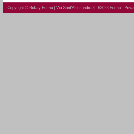
Copyright ©
Rotary Fermo
| Via Sant'Alessandro 3 - 63023 Fermo -
Priva