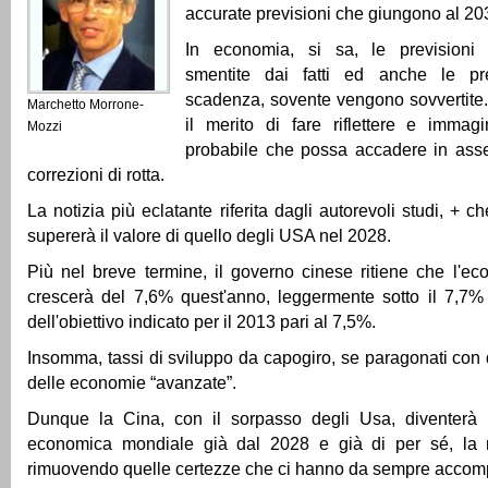
accurate previsioni che giungono al 20
In economia, si sa, le prevision
smentite dai fatti ed anche le pr
scadenza, sovente vengono sovvertite
Marchetto Morrone-
il merito di fare riflettere e imma
Mozzi
probabile che possa accadere in ass
correzioni di rotta.
La notizia più eclatante riferita dagli autorevoli studi, + ch
supererà il valore di quello degli USA nel 2028.
Più nel breve termine, il governo cinese ritiene che l'e
crescerà del 7,6% quest'anno, leggermente sotto il 7,7
dell'obiettivo indicato per il 2013 pari al 7,5%.
Insomma, tassi di sviluppo da capogiro, se paragonati con qu
delle economie “avanzate”.
Dunque la Cina, con il sorpasso degli Usa, diventerà 
economica mondiale già dal 2028 e già di per sé, la n
rimuovendo quelle certezze che ci hanno da sempre accom