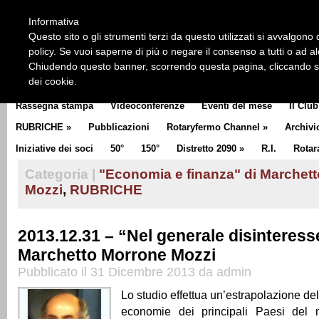
HOME
CHI SIAMO
LA STORIA DEL ROTARY
LA M
Informativa
CLUB COMMUNICATOR
Questo sito o gli strumenti terzi da questo utilizzati si avvalgono d
policy. Se vuoi saperne di più o negare il consenso a tutti o ad a
Chiudendo questo banner, scorrendo questa pagina, cliccando su 
dei cookie.
Rassegna stampa
Videoconferenze
Eventi del mese
Il Club
RUBRICHE
»
Pubblicazioni
Rotaryfermo Channel
»
Archivi
Iniziative dei soci
50°
150°
Distretto 2090
»
R.I.
Rotar
Categoria |
"Economia e finanza" di Marchet
Mozzi
,
RUBRICHE
2013.12.31 – “Nel generale disinteress
Marchetto Morrone Mozzi
Pubblicato il 31 Dicembre 2013 da admin
Lo studio effettua un’estrapolazione de
economie dei principali Paesi del