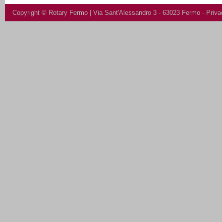
Copyright ©
Rotary Fermo
| Via Sant'Alessandro 3 - 63023 Fermo -
Priva