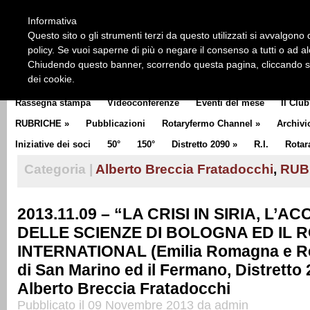
HOME
CHI SIAMO
LA STORIA DEL ROTARY
LA M
Informativa
CLUB COMMUNICATOR
Questo sito o gli strumenti terzi da questo utilizzati si avvalgono d
policy. Se vuoi saperne di più o negare il consenso a tutti o ad a
Chiudendo questo banner, scorrendo questa pagina, cliccando su 
dei cookie.
Rassegna stampa
Videoconferenze
Eventi del mese
Il Club
RUBRICHE
»
Pubblicazioni
Rotaryfermo Channel
»
Archivi
Iniziative dei soci
50°
150°
Distretto 2090
»
R.I.
Rotar
Categoria |
Alberto Breccia Fratadocchi
,
RUB
2013.11.09 – “LA CRISI IN SIRIA, L’A
DELLE SCIENZE DI BOLOGNA ED IL 
INTERNATIONAL (Emilia Romagna e R
di San Marino ed il Fermano, Distretto 
Alberto Breccia Fratadocchi
Pubblicato il 09 Novembre 2013 da admin