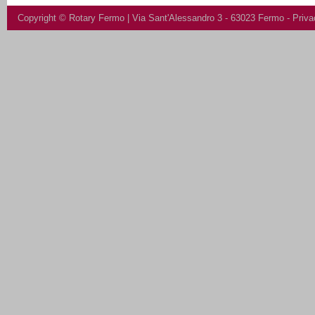
Copyright ©
Rotary Fermo
| Via Sant'Alessandro 3 - 63023 Fermo -
Priva