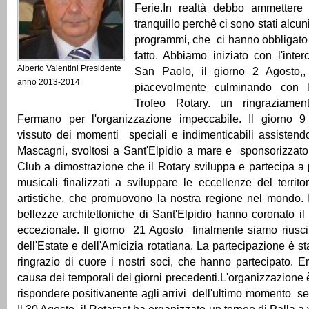
Ferie.In realtà debbo ammettere
tranquillo perchè ci sono stati alc
programmi, che ci hanno obbligato
fatto. Abbiamo iniziato con l'inter
Alberto Valentini Presidente
San Paolo, il giorno 2 Agosto,,
anno 2013-2014
piacevolmente culminando con 
Trofeo Rotary. un ringraziame
Fermano per l'organizzazione impeccabile. Il giorno 
vissuto dei momenti speciali e indimenticabili assistend
Mascagni, svoltosi a Sant'Elpidio a mare e sponsorizzato
Club a dimostrazione che il Rotary sviluppa e partecipa a p
musicali finalizzati a sviluppare le eccellenze del territo
artistiche, che promuovono la nostra regione nel mondo. I
bellezze architettoniche di Sant'Elpidio hanno coronato i
eccezionale. Il giorno 21 Agosto finalmente siamo riusci
dell'Estate e dell'Amicizia rotatiana. La partecipazione è 
ringrazio di cuore i nostri soci, che hanno partecipato. 
causa dei temporali dei giorni precedenti.L'organizzazione 
rispondere positivanente agli arrivi dell'ultimo momento s