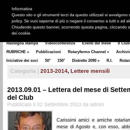
HOME
CHI SIAMO
LA STORIA DEL ROTARY
LA M
Informativa
CLUB COMMUNICATOR
Questo sito o gli strumenti terzi da questo utilizzati si avvalgono d
policy. Se vuoi saperne di più o negare il consenso a tutti o ad a
Chiudendo questo banner, scorrendo questa pagina, cliccando su 
dei cookie.
Rassegna stampa
Videoconferenze
Eventi del mese
Il Club
RUBRICHE
»
Pubblicazioni
Rotaryfermo Channel
»
Archivi
Iniziative dei soci
50°
150°
Distretto 2090
»
R.I.
Rotar
Categoria |
2013-2014
,
Lettere mensili
2013.09.01 – Lettera del mese di Sette
del Club
Pubblicato il 02 Settembre 2013 da admin
Carissimi amici e amiche rotarian
mese di Agosto e, con esso, abb