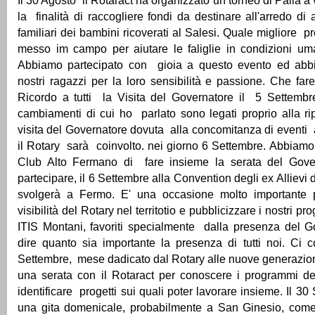
Il 30 Agosto il Rotaract ha organizzato un torneo di Palla 
la finalità di raccogliere fondi da destinare all'arredo di
familiari dei bambini ricoverati al Salesi. Quale migliore 
messo im campo per aiutare le faliglie in condizioni uma
Abbiamo partecipato con gioia a questo evento ed abbi
nostri ragazzi per la loro sensibilità e passione. Che f
Ricordo a tutti la Visita del Governatore il 5 Settembre
cambiamenti di cui ho parlato sono legati proprio alla rip
visita del Governatore dovuta alla concomitanza di eventi 
il Rotary sarà coinvolto. nei giorno 6 Settembre. Abbiamo
Club Alto Fermano di fare insieme la serata del Gover
partecipare, il 6 Settembre alla Convention degli ex Allievi 
svolgerà a Fermo. E' una occasione molto importante 
visibilità del Rotary nel territotio e pubblicizzare i nostri pro
ITIS Montani, favoriti specialmente dalla presenza del Go
dire quanto sia importante la presenza di tutti noi. Ci c
Settembre, mese dadicato dal Rotary alle nuove generazio
una serata con il Rotaract per conoscere i programmi dei
identificare progetti sui quali poter lavorare insieme. Il 
una gita domenicale, probabilmente a San Ginesio, co