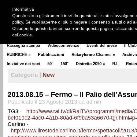
HOME
CHI SIAMO
LA STORIA DEL ROTARY
LA M
Informativa
CLUB COMMUNICATOR
Questo sito o gli strumenti terzi da questo utilizzati si avvalgono d
policy. Se vuoi saperne di più o negare il consenso a tutti o ad a
Chiudendo questo banner, scorrendo questa pagina, cliccando su 
dei cookie.
Rassegna stampa
Videoconferenze
Eventi del mese
Il Club
RUBRICHE
»
Pubblicazioni
Rotaryfermo Channel
»
Archivi
Iniziative dei soci
50°
150°
Distretto 2090
»
R.I.
Rotar
Categoria |
New
2013.08.15 – Fermo – Il Palio dell’Assu
Pubblicato il 23 Agosto 2013 da admin
TG3 -
http://www.rai.tv/dl/RaiTV/programmi/media/
bef019c2-4ac0-4a1b-80ad-6f9ba53a6670-tgr.html#p
Carlino -
http://www.ilrestodelcarlino.it/fermo/spettacoli/201