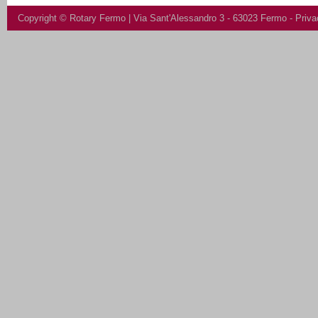
Copyright ©
Rotary Fermo
| Via Sant'Alessandro 3 - 63023 Fermo -
Priva