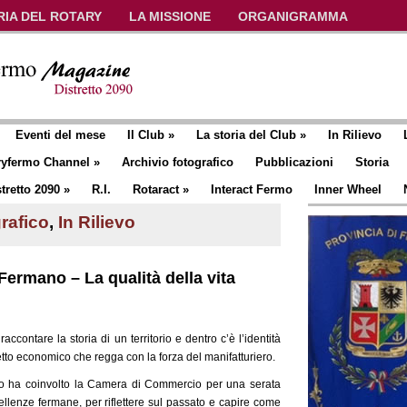
RIA DEL ROTARY
LA MISSIONE
ORGANIGRAMMA
Eventi del mese
Il Club
»
La storia del Club
»
In Rilievo
ryfermo Channel
»
Archivio fotografico
Pubblicazioni
Storia
tretto 2090
»
R.I.
Rotaract
»
Interact Fermo
Inner Wheel
rafico
,
In Rilievo
Fermano – La qualità della vita
contare la storia di un territorio e dentro c’è l’identità
etto economico che regga con la forza del manifatturiero.
mo ha coinvolto la Camera di Commercio per una serata
ellenze fermane, per riflettere sul passato e capire come