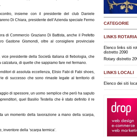
.
incontro, insieme con il presidente del club Daniele
areno Di Chiara, presidente dell’Azienda speciale Fermo
CATEGORIE
mera di Commercio Graziano Di Battista, anche il Prefetto
LINKS ROTARIA
aro Gastone Gismondi, oltre al consigliere provinciale
Elenco links siti ro
distretto 2090
 vice presidente della Società italiana di flebologia, che
Rotary distretto 2
a calzatura, di quelle che sappiamo fare nel fermano.
nditori di assoluta eccellenza, Elisio Fabi di Fabi shoes,
LINKS LOCALI
ie di successo che sono rimaste legate al territorio di
Elenco dei siti loca
ggio di spessore, un uomo semplice che però ha saputo
mprenditori, quel Basilio Testella che è stato definito il re
retta un momento della lavorazione a mano della scarpa,
 inventore della ‘scarpa termica’.