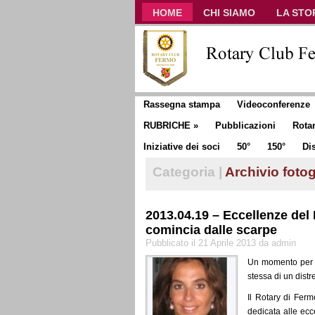
HOME
CHI SIAMO
LA STO
CLUB COMMUNICATOR
Rassegna stampa
Videoconferenze
RUBRICHE
»
Pubblicazioni
Rota
Iniziative dei soci
50°
150°
Dis
Categoria |
Archivio fotog
2013.04.19 – Eccellenze del 
comincia dalle scarpe
Pubblicato il 21 Aprile 2013 da admin
Un momento per rac
stessa di un distr
Il Rotary di Fer
dedicata alle ecc