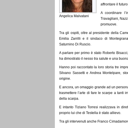
affrontare il futuro
A coordinare l’
Angelica Malvatani
Travagliani, Nazz
promuove.
Tra gli ospiti, oltre al presidente della Ca
Emilia Zarrilli e il sindaco di Montegran
Saturnino Di Ruscio.
A parlare per primo è stato Roberto Bisacci,
ha dimostrato il nesso tra salute e una buon
Hanno poi raccontato la loro storia tre impre
Silvano Sassetti e Andrea Montelpare, stor
origine.
E ancora, un omaggio grande ad un persona
trasmettere l’arte di fare le scarpe a tanti i
della scarpa.
E intanto Tiziano Torresi realizzava in di
proprio lui che di Testella è stato allievo.
Tra gli intervenuti anche Franco Cimadamore,