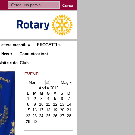
Lettere mensili
»
PROGETTI
»
New
»
Comunicazioni
Notizie dai Club
EVENTI
« Mar
Mag »
Aprile 2013
L
M
M
G
V
S
D
1
2
3
4
5
6
7
8
9
10
11
12
13
14
15
16
17
18
19
20
21
22
23
24
25
26
27
28
29
30