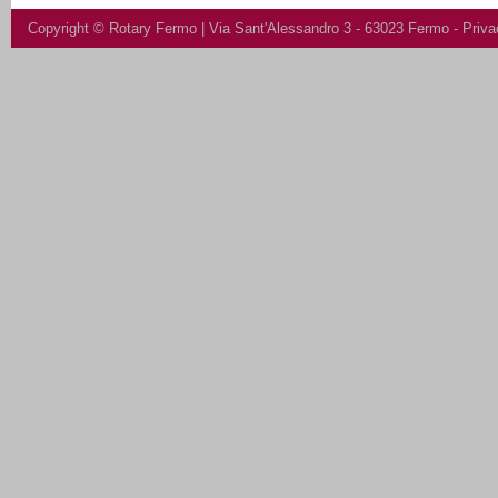
Copyright ©
Rotary Fermo
| Via Sant'Alessandro 3 - 63023 Fermo -
Priva