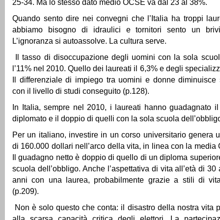
25-34. Ma lo stesso dato medio OCSE va dal 23 al 38%.
Quando sento dire nei convegni che l’Italia ha troppi lau
abbiamo bisogno di idraulici e tornitori sento un briv
L’ignoranza si autoassolve. La cultura serve.
Il tasso di disoccupazione degli uomini con la sola scuol
l’11% nel 2010. Quello dei laureati il 6,3% e degli specializza
Il differenziale di impiego tra uomini e donne diminuisce 
con il livello di studi conseguito (p.128).
In Italia, sempre nel 2010, i laureati hanno guadagnato i
diplomato e il doppio di quelli con la sola scuola dell’obblig
Per un italiano, investire in un corso universitario genera
di 160.000 dollari nell’arco della vita, in linea con la medi
Il guadagno netto è doppio di quello di un diploma superiore
scuola dell’obbligo. Anche l’aspettativa di vita all’età di 3
anni con una laurea, probabilmente grazie a stili di vit
(p.209).
Non è solo questo che conta: il disastro della nostra vita 
alla scarsa capacità critica degli elettori. La partecip