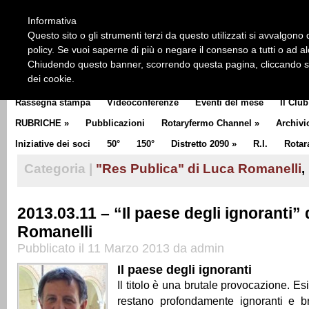
HOME
CHI SIAMO
LA STORIA DEL ROTARY
LA M
Informativa
CLUB COMMUNICATOR
Questo sito o gli strumenti terzi da questo utilizzati si avvalgono d
policy. Se vuoi saperne di più o negare il consenso a tutti o ad a
Chiudendo questo banner, scorrendo questa pagina, cliccando su 
dei cookie.
Rassegna stampa
Videoconferenze
Eventi del mese
Il Club
RUBRICHE
»
Pubblicazioni
Rotaryfermo Channel
»
Archivi
Iniziative dei soci
50°
150°
Distretto 2090
»
R.I.
Rotar
Categoria |
"Res Publica" di Luca Romanelli
,
2013.03.11 – “Il paese degli ignoranti” 
Romanelli
Pubblicato il 11 Marzo 2013 da admin
Il paese degli ignoranti
Il titolo è una brutale provocazione. Es
restano profondamente ignoranti e bril