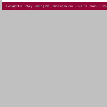
Copyright ©
Rotary Fermo
| Via Sant'Alessandro 3 - 63023 Fermo -
Priva