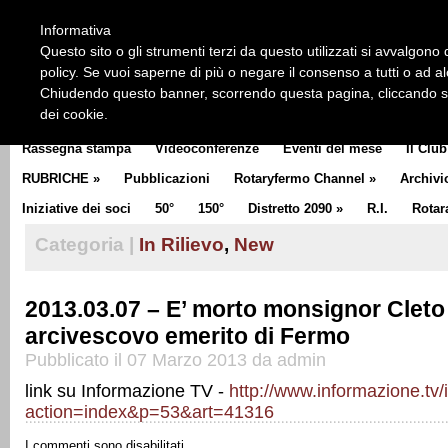
HOME
CHI SIAMO
LA STORIA DEL ROTARY
LA M
Informativa
CLUB COMMUNICATOR
Questo sito o gli strumenti terzi da questo utilizzati si avvalgono d
policy. Se vuoi saperne di più o negare il consenso a tutti o ad a
Chiudendo questo banner, scorrendo questa pagina, cliccando su 
dei cookie.
Rassegna stampa
Videoconferenze
Eventi del mese
Il Club
RUBRICHE
»
Pubblicazioni
Rotaryfermo Channel
»
Archivi
Iniziative dei soci
50°
150°
Distretto 2090
»
R.I.
Rotar
Categoria |
In Rilievo
,
New
2013.03.07 – E’ morto monsignor Cleto 
arcivescovo emerito di Fermo
Pubblicato il 07 Marzo 2013 da admin
link su Informazione TV -
http://www.informazione.tv
action=index&p=53&art=41316
I commenti sono disabilitati.