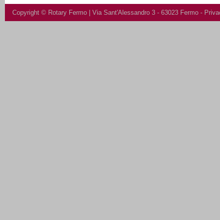
Copyright ©
Rotary Fermo
| Via Sant'Alessandro 3 - 63023 Fermo -
Priva