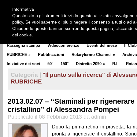
HOME
CHI SIAMO
LA STORIA DEL ROTARY
LA M
Informativa
CLUB COMMUNICATOR
Questo sito o gli strumenti terzi da questo utilizzati si avvalgono d
policy. Se vuoi saperne di più o negare il consenso a tutti o ad a
Chiudendo questo banner, scorrendo questa pagina, cliccando su 
dei cookie.
Rassegna stampa
Videoconferenze
Eventi del mese
Il Club
RUBRICHE
»
Pubblicazioni
Rotaryfermo Channel
»
Archivi
Iniziative dei soci
50°
150°
Distretto 2090
»
R.I.
Rotar
Categoria |
"Il punto sulla ricerca" di Aless
RUBRICHE
2013.02.07 – “Staminali per rigenerare i
cristallino” di Alessandra Pompei
Pubblicato il 08 Febbraio 2013 da admin
Dopo la prima retina in provetta, la ri
pronta a rigenerare il cristallino. Sono s