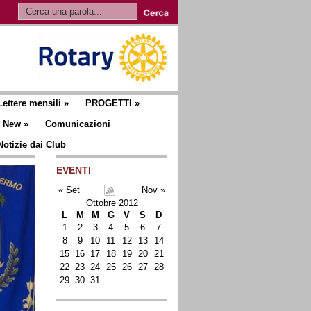
Lettere mensili
»
PROGETTI
»
New
»
Comunicazioni
Notizie dai Club
EVENTI
« Set
Nov »
Ottobre 2012
L
M
M
G
V
S
D
1
2
3
4
5
6
7
8
9
10
11
12
13
14
15
16
17
18
19
20
21
22
23
24
25
26
27
28
29
30
31