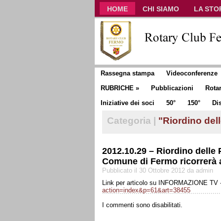
HOME
CHI SIAMO
LA STO
CLUB COMMUNICATOR
Rassegna stampa
Videoconferenze
RUBRICHE
»
Pubblicazioni
Rota
Iniziative dei soci
50°
150°
Dis
Categoria |
"Riordino del
2012.10.29 – Riordino dell
Comune di Fermo ricorrerà 
Pubblicato il 30 Ottobre 2012 da admin
Link per articolo su INFORMAZIONE TV 
action=index&p=61&art=38455
I commenti sono disabilitati.