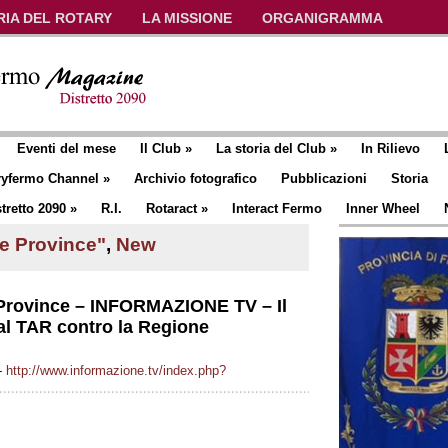
RIA DEL ROTARY
LA MISSIONE
ORGANIGRAMMA
Eventi del mese
Il Club
»
La storia del Club
»
In Rilievo
ryfermo Channel
»
Archivio fotografico
Pubblicazioni
Storia
tretto 2090
»
R.I.
Rotaract
»
Interact Fermo
Inner Wheel
le Province"
,
New
e Province – INFORMAZIONE TV – Il
al TAR contro la Regione
-
http://www.informazione.tv/index.php?