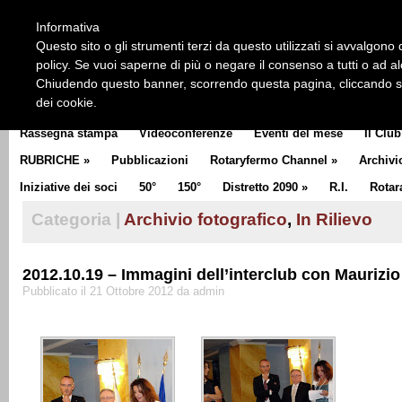
HOME
CHI SIAMO
LA STORIA DEL ROTARY
LA M
Informativa
CLUB COMMUNICATOR
Questo sito o gli strumenti terzi da questo utilizzati si avvalgono d
policy. Se vuoi saperne di più o negare il consenso a tutti o ad a
Chiudendo questo banner, scorrendo questa pagina, cliccando su 
dei cookie.
Rassegna stampa
Videoconferenze
Eventi del mese
Il Club
RUBRICHE
»
Pubblicazioni
Rotaryfermo Channel
»
Archivi
Iniziative dei soci
50°
150°
Distretto 2090
»
R.I.
Rotar
Categoria |
Archivio fotografico
,
In Rilievo
2012.10.19 – Immagini dell’interclub con Maurizio
Pubblicato il 21 Ottobre 2012 da admin