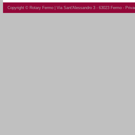
Copyright ©
Rotary Fermo
| Via Sant'Alessandro 3 - 63023 Fermo -
Priva