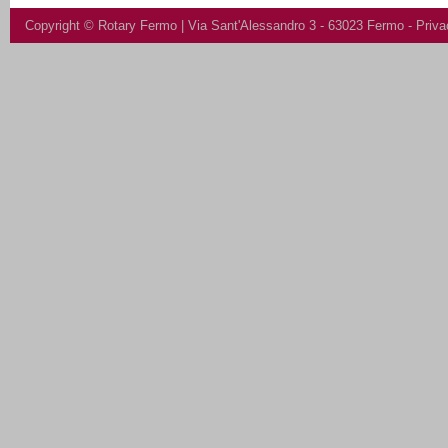
Copyright ©
Rotary Fermo
| Via Sant'Alessandro 3 - 63023 Fermo -
Priva