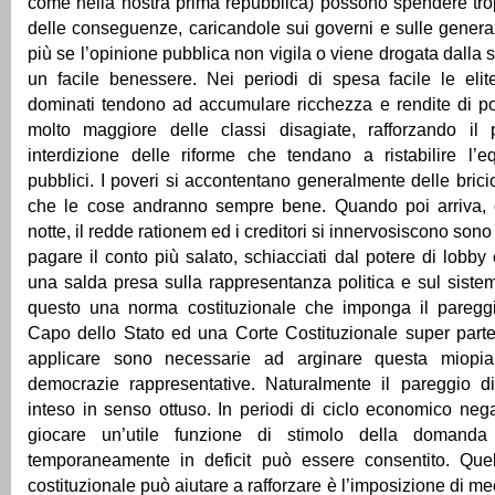
come nella nostra prima repubblica) possono spendere tro
delle conseguenze, caricandole sui governi e sulle generaz
più se l’opinione pubblica non vigila o viene drogata dalla 
un facile benessere. Nei periodi di spesa facile le elit
dominati tendono ad accumulare ricchezza e rendite di po
molto maggiore delle classi disagiate, rafforzando il 
interdizione delle riforme che tendano a ristabilire l’eq
pubblici. I poveri si accontentano generalmente delle bricio
che le cose andranno sempre bene. Quando poi arriva, 
notte, il redde rationem ed i creditori si innervosiscono sono 
pagare il conto più salato, schiacciati dal potere di lobby
una salda presa sulla rappresentanza politica e sul sistem
questo una norma costituzionale che imponga il pareggi
Capo dello Stato ed una Corte Costituzionale super parte
applicare sono necessarie ad arginare questa miopia
democrazie rappresentative. Naturalmente il pareggio d
inteso in senso ottuso. In periodi di ciclo economico nega
giocare un’utile funzione di stimolo della domand
temporaneamente in deficit può essere consentito. Que
costituzionale può aiutare a rafforzare è l’imposizione di mec