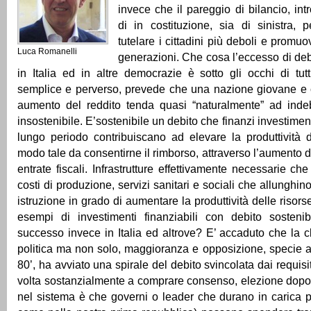
invece che il pareggio di bilancio, int
di in costituzione, sia di sinistra, 
tutelare i cittadini più deboli e promuov
Luca Romanelli
generazioni. Che cosa l’eccesso di deb
in Italia ed in altre democrazie è sotto gli occhi di tut
semplice e perverso, prevede che una nazione giovane e c
aumento del reddito tenda quasi “naturalmente” ad indeb
insostenibile. E’sostenibile un debito che finanzi investiment
lungo periodo contribuiscano ad elevare la produttività 
modo tale da consentirne il rimborso, attraverso l’aumento d
entrate fiscali. Infrastrutture effettivamente necessarie c
costi di produzione, servizi sanitari e sociali che allunghino 
istruzione in grado di aumentare la produttività delle risor
esempi di investimenti finanziabili con debito sosten
successo invece in Italia ed altrove? E’ accaduto che la cl
politica ma non solo, maggioranza e opposizione, specie a 
80’, ha avviato una spirale del debito svincolata dai requisiti
volta sostanzialmente a comprare consenso, elezione dopo 
nel sistema è che governi o leader che durano in carica 