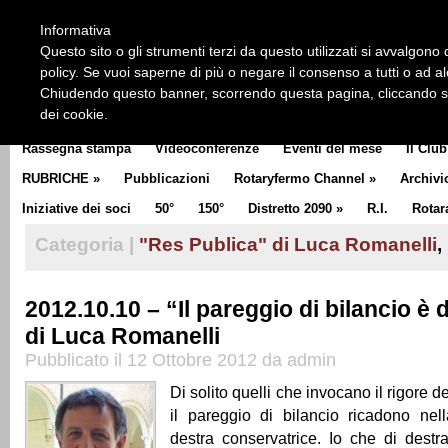
HOME
CHI SIAMO
LA STORIA DEL ROTARY
LA M
Informativa
CLUB COMMUNICATOR
Questo sito o gli strumenti terzi da questo utilizzati si avvalgono d
policy. Se vuoi saperne di più o negare il consenso a tutti o ad a
Chiudendo questo banner, scorrendo questa pagina, cliccando su 
dei cookie.
Rassegna stampa
Videoconferenze
Eventi del mese
Il Club
RUBRICHE
»
Pubblicazioni
Rotaryfermo Channel
»
Archivi
Iniziative dei soci
50°
150°
Distretto 2090
»
R.I.
Rotar
Categoria |
"Res Publica" di Luca Romanelli
,
2012.10.10 – “Il pareggio di bilancio è d
di Luca Romanelli
Pubblicato il 12 Ottobre 2012 da admin
Di solito quelli che invocano il rigore d
il pareggio di bilancio ricadono nell
destra conservatrice. Io che di dest