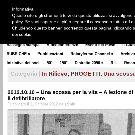
HOME
CHI SIAMO
LA STORIA DEL ROTARY
LA M
Informativa
CLUB COMMUNICATOR
Questo sito o gli strumenti terzi da questo utilizzati si avvalgono d
policy. Se vuoi saperne di più o negare il consenso a tutti o ad a
Chiudendo questo banner, scorrendo questa pagina, cliccando su 
dei cookie.
Rassegna stampa
Videoconferenze
Eventi del mese
Il Club
RUBRICHE
»
Pubblicazioni
Rotaryfermo Channel
»
Archivi
Iniziative dei soci
50°
150°
Distretto 2090
»
R.I.
Rotar
Categoria |
In Rilievo
,
PROGETTI
,
Una scossa 
2012.10.10 – Una scossa per la vita – A lezione d
il defibrillatore
Pubblicato il 11 Ottobre 2012 da admin