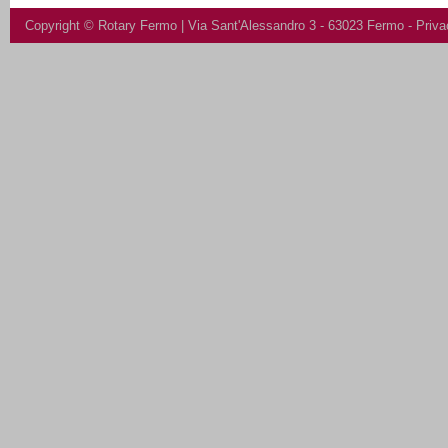
Copyright ©
Rotary Fermo
| Via Sant'Alessandro 3 - 63023 Fermo -
Priva