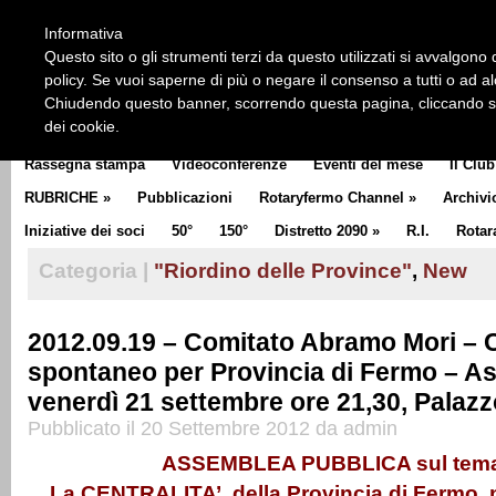
HOME
CHI SIAMO
LA STORIA DEL ROTARY
LA M
Informativa
CLUB COMMUNICATOR
Questo sito o gli strumenti terzi da questo utilizzati si avvalgono d
policy. Se vuoi saperne di più o negare il consenso a tutti o ad a
Chiudendo questo banner, scorrendo questa pagina, cliccando su 
dei cookie.
Rassegna stampa
Videoconferenze
Eventi del mese
Il Club
RUBRICHE
»
Pubblicazioni
Rotaryfermo Channel
»
Archivi
Iniziative dei soci
50°
150°
Distretto 2090
»
R.I.
Rotar
Categoria |
"Riordino delle Province"
,
New
2012.09.19 – Comitato Abramo Mori – 
spontaneo per Provincia di Fermo – A
venerdì 21 settembre ore 21,30, Palazzo
Pubblicato il 20 Settembre 2012 da admin
ASSEMBLEA PUBBLICA sul tem
La CENTRALITA’ della Provincia di Fermo n