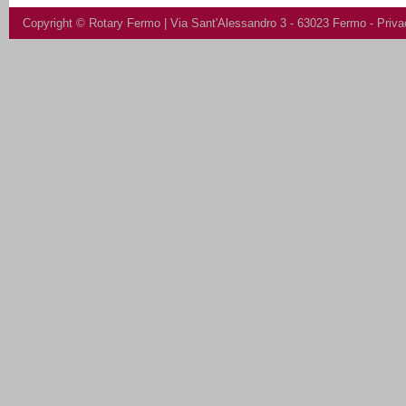
Copyright ©
Rotary Fermo
| Via Sant'Alessandro 3 - 63023 Fermo -
Priva