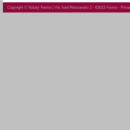
Copyright ©
Rotary Fermo
| Via Sant'Alessandro 3 - 63023 Fermo -
Priva