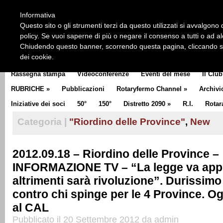
HOME
CHI SIAMO
LA STORIA DEL ROTARY
LA M
Informativa
CLUB COMMUNICATOR
Questo sito o gli strumenti terzi da questo utilizzati si avvalgono d
policy. Se vuoi saperne di più o negare il consenso a tutti o ad a
Chiudendo questo banner, scorrendo questa pagina, cliccando su 
dei cookie.
Rassegna stampa
Videoconferenze
Eventi del mese
Il Club
RUBRICHE
»
Pubblicazioni
Rotaryfermo Channel
»
Archivi
Iniziative dei soci
50°
150°
Distretto 2090
»
R.I.
Rotar
Categoria |
"Riordino delle Province"
,
New
2012.09.18 – Riordino delle Province –
INFORMAZIONE TV – “La legge va appl
altrimenti sarà rivoluzione”. Durissimo
contro chi spinge per le 4 Province. Og
al CAL
Pubblicato il 20 Settembre 2012 da admin