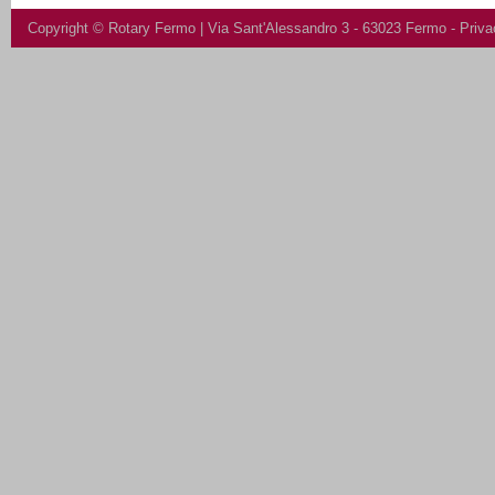
Copyright ©
Rotary Fermo
| Via Sant'Alessandro 3 - 63023 Fermo -
Priva