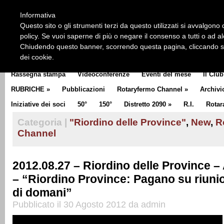
HOME
CHI SIAMO
LA STORIA DEL ROTARY
LA M
Informativa
CLUB COMMUNICATOR
Questo sito o gli strumenti terzi da questo utilizzati si avvalgono d
policy. Se vuoi saperne di più o negare il consenso a tutti o ad a
Chiudendo questo banner, scorrendo questa pagina, cliccando su 
dei cookie.
Rassegna stampa
Videoconferenze
Eventi del mese
Il Club
RUBRICHE
»
Pubblicazioni
Rotaryfermo Channel
»
Archivi
Iniziative dei soci
50°
150°
Distretto 2090
»
R.I.
Rotar
Categoria |
"Riordino delle Province"
,
New
,
R
Channel
2012.08.27 – Riordino delle Province
– “Riordino Province: Pagano su riuni
di domani”
Pubblicato il 30 Agosto 2012 da admin