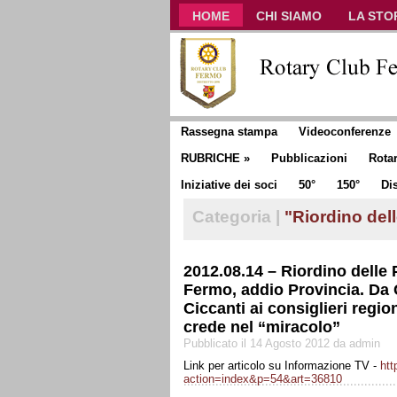
HOME
CHI SIAMO
LA STO
CLUB COMMUNICATOR
Rassegna stampa
Videoconferenze
RUBRICHE
»
Pubblicazioni
Rota
Iniziative dei soci
50°
150°
Dis
Categoria |
"Riordino del
2012.08.14 – Riordino dell
Fermo, addio Provincia. Da C
Ciccanti ai consiglieri regio
crede nel “miracolo”
Pubblicato il 14 Agosto 2012 da admin
Link per articolo su Informazione TV -
htt
action=index&p=54&art=36810