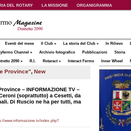
RIA DEL ROTARY
LA MISSIONE
ORGANIGRAMMA
Eventi del mese
Il Club
»
La storia del Club
»
In Rilievo
ryfermo Channel
»
Archivio fotografico
Pubblicazioni
Storia
tretto 2090
»
R.I.
Rotaract
»
Interact Fermo
Inner Wheel
le Province"
,
New
e Province – INFORMAZIONE TV –
eroni (soprattutto) a Cesetti, da
nali. Di Ruscio ne ha per tutti, ma
p://www.informazione.tv/index.php?