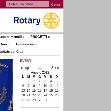
Lettere mensili
»
PROGETTI
»
New
»
Comunicazioni
Notizie dai Club
EVENTI
« Lug
Set »
Agosto 2012
L
M
M
G
V
S
D
1
2
3
4
5
6
7
8
9
10
11
12
13
14
15
16
17
18
19
20
21
22
23
24
25
26
27
28
29
30
31