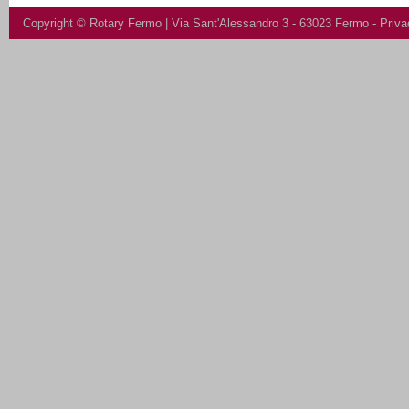
Copyright ©
Rotary Fermo
| Via Sant'Alessandro 3 - 63023 Fermo -
Priva