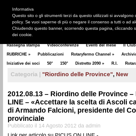
HOME
CHI SIAMO
LA STORIA DEL ROTARY
LA M
Informativa
CLUB COMMUNICATOR
Questo sito o gli strumenti terzi da questo utilizzati si avvalgono d
policy. Se vuoi saperne di più o negare il consenso a tutti o ad a
Chiudendo questo banner, scorrendo questa pagina, cliccando su 
dei cookie.
Rassegna stampa
Videoconferenze
Eventi del mese
Il Club
RUBRICHE
»
Pubblicazioni
Rotaryfermo Channel
»
Archivi
Iniziative dei soci
50°
150°
Distretto 2090
»
R.I.
Rotar
Categoria |
"Riordino delle Province"
,
New
2012.08.13 – Riordino delle Province 
LINE – «Accettare la scelta di Ascoli 
di Armando Falcioni, presidente del Co
provinciale
Pubblicato il 14 Agosto 2012 da admin
Link per articolo su PICUS ON LINE -