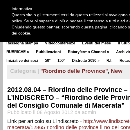
HOME
CHI SIAMO
LA STORIA DEL ROTARY
LA M
Informativa
CLUB COMMUNICATOR
Questo sito o gli strumenti terzi da questo utilizzati si avvalgono d
policy. Se vuoi saperne di più o negare il consenso a tutti o ad a
Chiudendo questo banner, scorrendo questa pagina, cliccando su 
dei cookie.
Rassegna stampa
Videoconferenze
Eventi del mese
Il Club
RUBRICHE
»
Pubblicazioni
Rotaryfermo Channel
»
Archivi
Iniziative dei soci
50°
150°
Distretto 2090
»
R.I.
Rotar
Categoria |
"Riordino delle Province"
,
New
2012.08.04 – Riordino delle Province –
L’INDISCRETO – “Riordino delle Provin
del Consiglio Comunale di Macerata”
Pubblicato il 08 Agosto 2012 da admin
Link per articolo su L'indiscreto -
http://www.lindiscreto
macerata/12865-riordino-delle-province-il-no-del-con