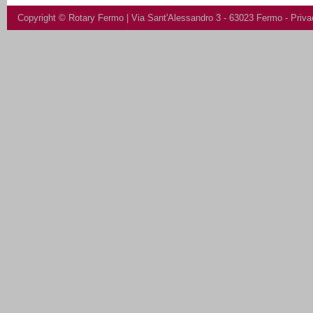
Copyright ©
Rotary Fermo
| Via Sant'Alessandro 3 - 63023 Fermo -
Priva