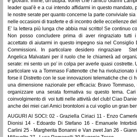
e giovani. Infine, un'utopia: vorrei che l'amico Gianni Lamp
leader qual'è e a cui intendo affidarmi in questo mandato, 
le nostre serate per quanto concerne la parte conviviale sia
nelle occasioni di trasferte e di incontro delle eccellenze del
E' la lettera più lunga che abbia mai scritto! Se continuo co
Non posso concludere prima di aver ringraziato tutti 
accettato di aiutarmi in questo impegno sia nel Consiglio D
Commissioni. In particolare desidero ringraziare Ste
Angelica Malvatani per il ruolo che le chiamerà ad organi
serate: mi sento un po' in colpa per averle quasi costrette
particolare va a Tommaso Fattenotte che ha rivoluzionato 
forse il Distretto con le sue innovazioni telematiche che ci 
una dimensione nazionale per efficacia: Bravo Tommaso, c
organizzare una serata formativa su questo tema. Cari
coinvolgimento di voi tutti nelle attività del club! Ciao Dani
anche dei miei cari Amici brontoloni a cui voglio un gran be
AUGURI AI SOCI: 02 - Graziella Ciriaci 11 - Enzo Camerl
Dionisi 14 - Edoardo Di Stefano 16 - Emanuele Intorbi
Carlini 25 - Margherita Bonanni e Van zwet Jan 26 - Gian