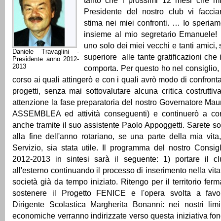
tanto che i prossimi 12 mesi che m
Presidente del nostro club vi facci
stima nei miei confronti. … Io speria
insieme al mio segretario Emanuele!
uno solo dei miei vecchi e tanti amici,
Daniele Travaglini -
superiore alle tante gratificazioni che
Presidente anno 2012-
2013
comporta. Per questo ho nel consiglio, 
corso ai quali attingerò e con i quali avrò modo di confronta
progetti, senza mai sottovalutare alcuna critica costrutti
attenzione la fase preparatoria del nostro Governatore Ma
ASSEMBLEA ed attività conseguenti) e continuerò a con
anche tramite il suo assistente Paolo Appoggetti. Sarete so
alla fine dell'anno rotariano, se una parte della mia vit
Servizio, sia stata utile. Il programma del nostro Consigli
2012-2013 in sintesi sarà il seguente: 1) portare il 
all'esterno continuando il processo di inserimento nella vita
società già da tempo iniziato. Ritengo per il territorio fe
sostenere il Progetto FENICE e l'opera svolta a favore 
Dirigente Scolastica Margherita Bonanni: nei nostri limit
economiche verranno indirizzate verso questa iniziativa fon