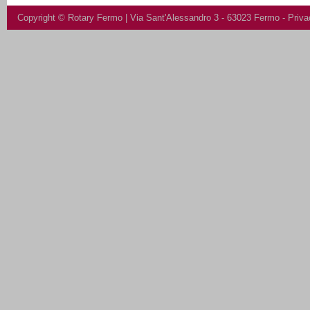
Copyright ©
Rotary Fermo
| Via Sant'Alessandro 3 - 63023 Fermo -
Priva