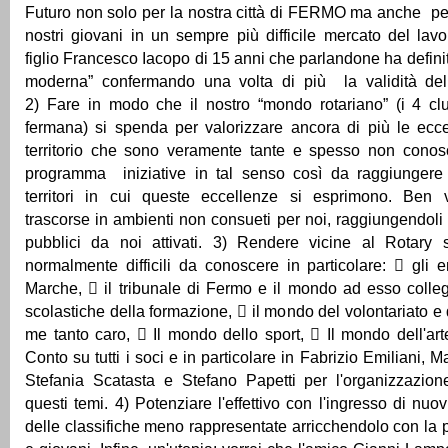
Futuro non solo per la nostra città di FERMO ma anche per
nostri giovani in un sempre più difficile mercato del lav
figlio Francesco Iacopo di 15 anni che parlandone ha definit
moderna” confermando una volta di più la validità del
2) Fare in modo che il nostro “mondo rotariano” (i 4 clu
fermana) si spenda per valorizzare ancora di più le ecce
territorio che sono veramente tante e spesso non conos
programma iniziative in tal senso così da raggiunger
territori in cui queste eccellenze si esprimono. Ben 
trascorse in ambienti non consueti per noi, raggiungendol
pubblici da noi attivati. 3) Rendere vicine al Rotary st
normalmente difficili da conoscere in particolare:  gli 
Marche,  il tribunale di Fermo e il mondo ad esso collega
scolastiche della formazione,  il mondo del volontariato e
me tanto caro,  Il mondo dello sport,  Il mondo dell'arte
Conto su tutti i soci e in particolare in Fabrizio Emiliani, 
Stefania Scatasta e Stefano Papetti per l'organizzazion
questi temi. 4) Potenziare l'effettivo con l'ingresso di nuo
delle classifiche meno rappresentate arricchendolo con la