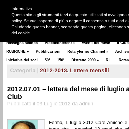
HOME
CHI SIAMO
LA STORIA DEL ROTARY
LA M
Informativa
CLUB COMMUNICATOR
Questo sito o gli strumenti terzi da questo utilizzati si avvalgono d
policy. Se vuoi saperne di più o negare il consenso a tutti o ad a
Chiudendo questo banner, scorrendo questa pagina, cliccando su 
dei cookie.
Rassegna stampa
Videoconferenze
Eventi del mese
Il Club
RUBRICHE
»
Pubblicazioni
Rotaryfermo Channel
»
Archivi
Iniziative dei soci
50°
150°
Distretto 2090
»
R.I.
Rotar
Categoria |
2012-2013
,
Lettere mensili
2012.07.01 – lettera del mese di luglio a
Club
Pubblicato il 03 Luglio 2012 da admin
Fermo, 1 luglio 2012 Care Amiche e 