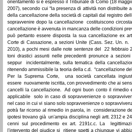
orientamento si è espresso il Tribunale di Como (18 maggi
2007), secondo cui “la presenza di attività non distribuite
della cancellazione della società di capitali dal registro dell
sopravvenire dopo la cancellazione costituiscono circosta
cancellazione è avvenuta in mancanza delle condizioni prev
può pertanto essere disposta la sua cancellazione ex ar
Corte di Cassazione, a sezioni Unite (Cass. Sez. Un. n. 
2010), a pochi mesi dalle note sentenze del 22 febbraio 
toni drastici assunti nelle precedenti pronunce a sezioni u
seppur incidentalmente, sulla tematica della cancellazio
ritenendo ammissibile la teoria della c.d. “cancellazione de
Per la Suprema Corte, una società cancellata ingius
essere nuovamente iscritta, con provvedimento che ai sensi 
cancelli la cancellazione. Ad ogni buon conto il rimedio e
applicabile solo in caso di sopravvenienze o sopravviven
nel caso in cui vi siano solo sopravvenienze o sopravviven
potrà far ricorso al rimedio in parola, in considerazione d
ipotesi trovano già un'ampia disciplina negli artt. 2312 e 2
cenni sul procedimento ex art. 2191c.c. La legittimazi
l'intervento del giudice si ritiene spetti a chiunque vi abbi