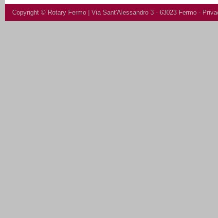
Copyright ©
Rotary Fermo
| Via Sant'Alessandro 3 - 63023 Fermo -
Priva