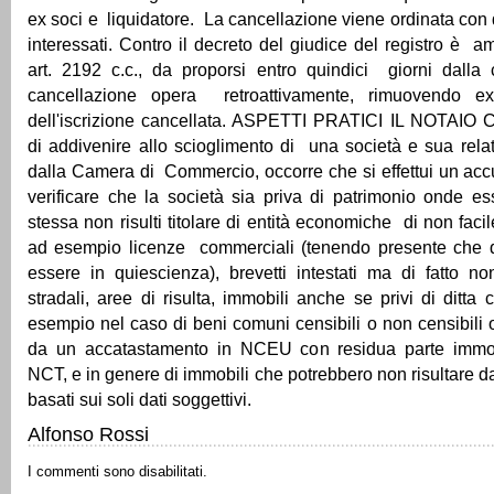
ex soci e liquidatore. La cancellazione viene ordinata con d
interessati. Contro il decreto del giudice del registro è 
art. 2192 c.c., da proporsi entro quindici giorni dalla
cancellazione opera retroattivamente, rimuovendo ex 
dell'iscrizione cancellata. ASPETTI PRATICI IL NOTAIO
di addivenire allo scioglimento di una società e sua rela
dalla Camera di Commercio, occorre che si effettui un accu
verificare che la società sia priva di patrimonio onde e
stessa non risulti titolare di entità economiche di non facile
ad esempio licenze commerciali (tenendo presente che 
essere in quiescienza), brevetti intestati ma di fatto non 
stradali, aree di risulta, immobili anche se privi di ditta
esempio nel caso di beni comuni censibili o non censibili o d
da un accatastamento in NCEU con residua parte immobi
NCT, e in genere di immobili che potrebbero non risultare da
basati sui soli dati soggettivi.
Alfonso Rossi
I commenti sono disabilitati.