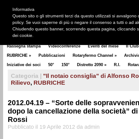
HOME
CHI SIAMO
LA STORIA DEL ROTARY
LA M
Informativa
CLUB COMMUNICATOR
Questo sito o gli strumenti terzi da questo utilizzati si avvalgono d
policy. Se vuoi saperne di più o negare il consenso a tutti o ad a
Chiudendo questo banner, scorrendo questa pagina, cliccando su 
dei cookie.
Rassegna stampa
Videoconferenze
Eventi del mese
Il Club
RUBRICHE
»
Pubblicazioni
Rotaryfermo Channel
»
Archivi
Iniziative dei soci
50°
150°
Distretto 2090
»
R.I.
Rotar
Categoria |
"Il notaio consiglia" di Alfonso R
Rilievo
,
RUBRICHE
2012.04.19 – “Sorte delle sopravvenien
dopo la cancellazione della società” d
Rossi
Pubblicato il 19 Aprile 2012 da admin