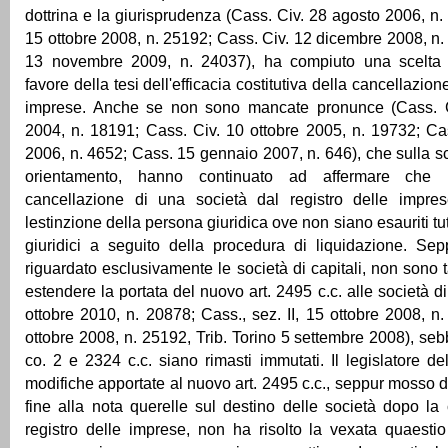
dottrina e la giurisprudenza (Cass. Civ. 28 agosto 2006, n.
15 ottobre 2008, n. 25192; Cass. Civ. 12 dicembre 2008, n.
13 novembre 2009, n. 24037), ha compiuto una scelta i
favore della tesi dell'efficacia costitutiva della cancellazion
imprese. Anche se non sono mancate pronunce (Cass. C
2004, n. 18191; Cass. Civ. 10 ottobre 2005, n. 19732; Ca
2006, n. 4652; Cass. 15 gennaio 2007, n. 646), che sulla s
orientamento, hanno continuato ad affermare che l
cancellazione di una società dal registro delle impre
lestinzione della persona giuridica ove non siano esauriti tutti
giuridici a seguito della procedura di liquidazione. Sep
riguardato esclusivamente le società di capitali, non sono tar
estendere la portata del nuovo art. 2495 c.c. alle società 
ottobre 2010, n. 20878; Cass., sez. II, 15 ottobre 2008, n
ottobre 2008, n. 25192, Trib. Torino 5 settembre 2008), seb
co. 2 e 2324 c.c. siano rimasti immutati. Il legislatore de
modifiche apportate al nuovo art. 2495 c.c., seppur mosso da
fine alla nota querelle sul destino delle società dopo la
registro delle imprese, non ha risolto la vexata quaestio