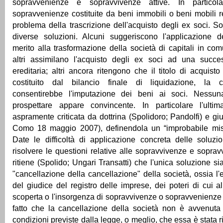
sopravvenienze e sopravvivenze attive. In partico
sopravvenienze costituite da beni immobili o beni mobili re
problema della trascrizione dell'acquisto degli ex soci. S
diverse soluzioni. Alcuni suggeriscono l'applicazione d
merito alla trasformazione della società di capitali in co
altri assimilano l'acquisto degli ex soci ad una succe
ereditaria; altri ancora ritengono che il titolo di acquist
costituito dal bilancio finale di liquidazione, la 
consentirebbe l'imputazione dei beni ai soci. Nessuna
prospettare appare convincente. In particolare l'ulti
aspramente criticata da dottrina (Spolidoro; Pandolfi) e gi
Como 18 maggio 2007), definendola un “improbabile misc
Date le difficoltà di applicazione concreta delle soluzi
risolvere le questioni relative alle sopravvivenze e soprav
ritiene (Spolido; Ungari Transatti) che l'unica soluzione si
"cancellazione della cancellazione" della società, ossia l'
del giudice del registro delle imprese, dei poteri di cui al
scoperta o l'insorgenza di sopravvivenze o sopravvenienze a
fatto che la cancellazione della società non è avvenuta 
condizioni previste dalla legge, o meglio, che essa è stata 